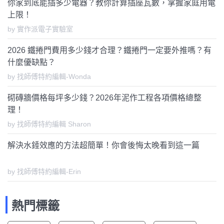
你家到底能插多少電器？教你計算插座瓦數，掌握家庭用電
上限！
by 實作派電子實驗室
2026 鐵捲門費用多少錢才合理？鐵捲門一定要外推嗎？有
什麼優缺點？
by 找師傅特約編輯-Wonda
砌磚牆價格每坪多少錢？2026年泥作工程各項價格總整
理！
by 找師傅特約編輯 Sharon
解決水錘效應的方法超簡單！你會後悔太晚看到這一篇
by 找師傅特約編輯-Erin
熱門標籤