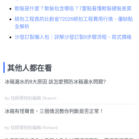
軟裝是什麼？軟裝包含哪些？7要點看懂軟裝硬裝差異
統包工程真的比較省?2026統包工程費用行情、優缺點
全解析
沙發訂製懶人包｜詳解沙發訂製9步驟流程、款式價格
其他人都在看
冰箱漏水的8大原因 該怎麼預防冰箱漏水問題?
by 找師傅特約編輯 Sharon
冰箱有怪聲音，三個情況教你判斷是否正常！
by 找師傅特約編輯-Richard