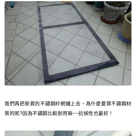
我們再把新買的不鏽鋼紗網鋪上去，為什麼要買不鏽鋼材
質的呢?因為不鏽鋼比較耐用嘛~~抗候性也最好！