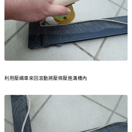
利用壓繩車來回滾動將壓條壓進溝槽內