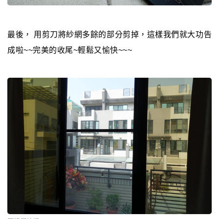
最後， 用剪刀將紗網多餘的部分剪掉，這樣我們就大功告
成啦~~完美的收尾~輕鬆又愉快~~~