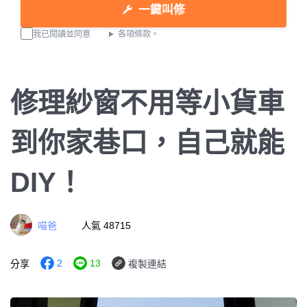
一鍵叫修
我已閱讀並同意
各項條款。
修理紗窗不用等小貨車
到你家巷口，自己就能
DIY！
喵爸
人氣 48715
2
13
分享
複製連結