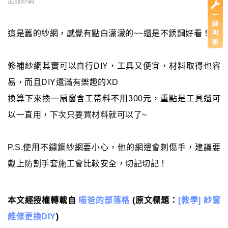
尼龍紗網
這是舊的紗網，感覺有點白濛濛的~~還是不銹鋼好看！
修補紗網其實可以自行DIY，工具又便宜，材料取得也容
易，而且DIY還滿有樂趣的XD
換算下來換一扇窗含工帶料不用300元，重點是工具還可
以一直用，下次只要買材料就可以了~
P.S.使用不鏽鋼紗網要小心，他的網邊會刺傷手，建議要
戴上防割手套施工會比較安全，切記切記！
本文經授權轉載自
喵爸的部落格
(原文標題：
[教學] 紗窗
維修更換DIY
)