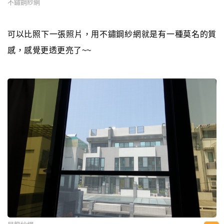
不鏽鋼紗網
可以比照下一張照片，用不鏽鋼紗網就是有一種莫名的質
感，感覺更透更亮了~~