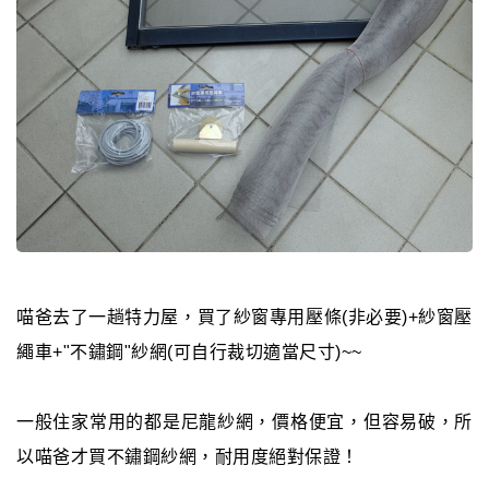
喵爸去了一趟特力屋，買了紗窗專用壓條(非必要)+紗窗壓
繩車+"不鏽鋼"紗網(可自行裁切適當尺寸)~~
一般住家常用的都是尼龍紗網，價格便宜，但容易破，所
以喵爸才買不鏽鋼紗網，耐用度絕對保證！