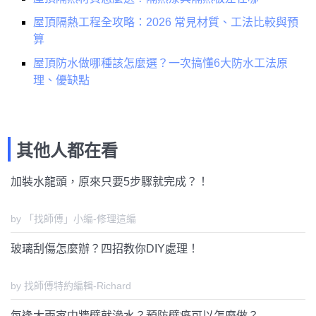
屋頂隔熱工程全攻略：2026 常見材質、工法比較與預
算
屋頂防水做哪種該怎麼選？一次搞懂6大防水工法原
理、優缺點
其他人都在看
加裝水龍頭，原來只要5步驟就完成？！
by 「找師傅」小編-修理這編
玻璃刮傷怎麼辦？四招教你DIY處理！
by 找師傅特約編輯-Richard
每逢大雨家中牆壁就滲水？預防壁癌可以怎麼做？