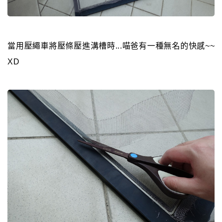
當用壓繩車將壓條壓進溝槽時...喵爸有一種無名的快感~~
XD