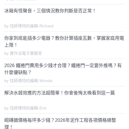
冰箱有怪聲音，三個情況教你判斷是否正常！
by 找師傅特約編輯-Richard
你家到底能插多少電器？教你計算插座瓦數，掌握家庭用電
上限！
by 實作派電子實驗室
2026 鐵捲門費用多少錢才合理？鐵捲門一定要外推嗎？有
什麼優缺點？
by 找師傅特約編輯-Wonda
解決水錘效應的方法超簡單！你會後悔太晚看到這一篇
by 找師傅特約編輯-Erin
砌磚牆價格每坪多少錢？2026年泥作工程各項價格總整
理！