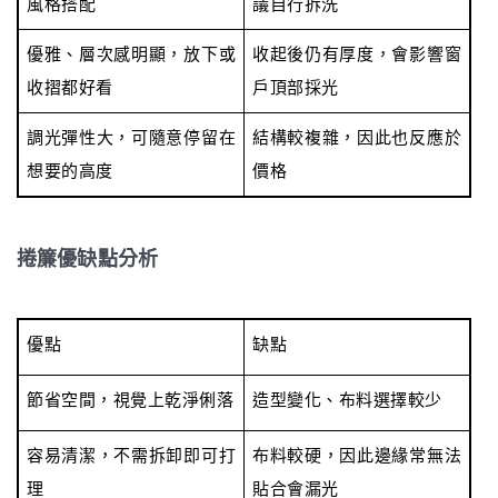
風格搭配
議自行拆洗
優雅、層次感明顯，放下或
收起後仍有厚度，會影響窗
收摺都好看
戶頂部採光
調光彈性大，可隨意停留在
結構較複雜，因此也反應於
想要的高度
價格
捲簾優缺點分析
優點
缺點
節省空間，視覺上乾淨俐落
造型變化、布料選擇較少
容易清潔，不需拆卸即可打
布料較硬，因此邊緣常無法
理
貼合會漏光