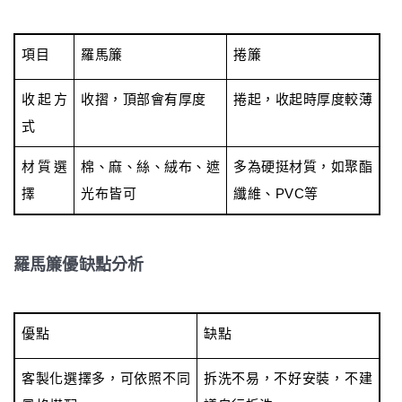
項目
羅馬簾
捲簾
收起方
收摺，頂部會有厚度
捲起，收起時厚度較薄
式
棉、麻、絲、絨布、遮
多為硬挺材質，如聚酯
材質選
光布皆可
纖維、PVC等
擇
羅馬簾優缺點分析
優點
缺點
客製化選擇多，可依照不同
拆洗不易，不好安裝，不建