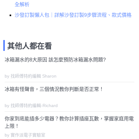
全解析
沙發訂製懶人包｜詳解沙發訂製9步驟流程、款式價格
其他人都在看
冰箱漏水的8大原因 該怎麼預防冰箱漏水問題?
by 找師傅特約編輯 Sharon
冰箱有怪聲音，三個情況教你判斷是否正常！
by 找師傅特約編輯-Richard
你家到底能插多少電器？教你計算插座瓦數，掌握家庭用電
上限！
by 實作派電子實驗室