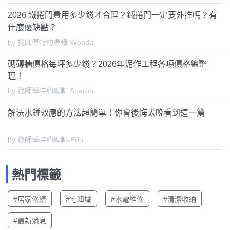
2026 鐵捲門費用多少錢才合理？鐵捲門一定要外推嗎？有
什麼優缺點？
by 找師傅特約編輯-Wonda
砌磚牆價格每坪多少錢？2026年泥作工程各項價格總整
理！
by 找師傅特約編輯 Sharon
解決水錘效應的方法超簡單！你會後悔太晚看到這一篇
by 找師傅特約編輯-Erin
熱門標籤
#居家修繕
#宅知識
#水電維修
#清潔收納
#最新消息