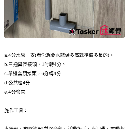
a.4分水管一支(看你想要水龍頭多高就準備多長的)。
b.三通異徑接頭，1吋轉4分。
c.單邊套頭接頭，6分轉4分
d.公共栓4分
e.4分管夾
施作工具：
水管剪、塑膠油/硬質膠合劑、活動扳手、止洩帶、電動起