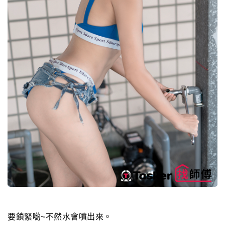
要鎖緊喲~不然水會噴出來。