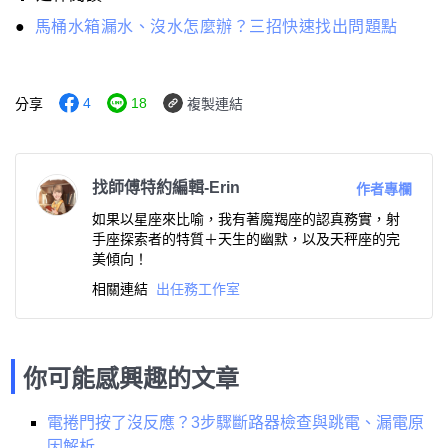
●
馬桶水箱漏水、沒水怎麼辦？三招快速找出問題點
4
18
分享
複製連結
找師傅特約編輯-Erin
作者專欄
如果以星座來比喻，我有著魔羯座的認真務實，射
手座探索者的特質＋天生的幽默，以及天秤座的完
美傾向！
相關連結
出任務工作室
你可能感興趣的文章
電捲門按了沒反應？3步驟斷路器檢查與跳電、漏電原
因解析