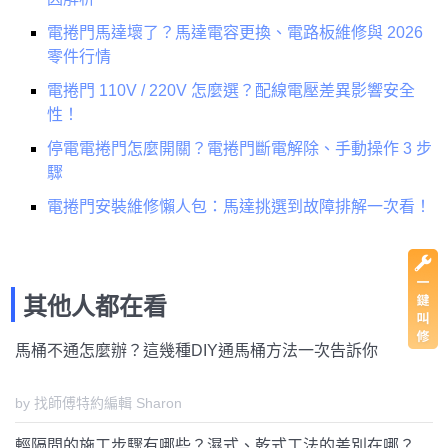
電捲門馬達壞了？馬達電容更換、電路板維修與 2026
零件行情
電捲門 110V / 220V 怎麼選？配線電壓差異影響安全
性！
停電電捲門怎麼開關？電捲門斷電解除、手動操作 3 步
驟
電捲門安裝維修懶人包：馬達挑選到故障排解一次看！
其他人都在看
馬桶不通怎麼辦？這幾種DIY通馬桶方法一次告訴你
by 找師傅特約編輯 Sharon
輕隔間的施工步驟有哪些？濕式、乾式工法的差別在哪？