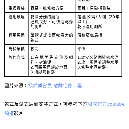
重複拆裝
容易，維修較方便
困難，易破損龜裂
適用環境
乾濕分離的厠所
老舊公寓/大樓 (20年
通風良好、可快速乾燥
以上)
的厠所
乾濕混用厠所
適用馬桶
單體式或底面較寬大的
傳統窄底馬桶
款式
馬桶單價
較高
平價
施作方式
1.在地面先定位及鑽
1.於安裝範圍塗抹水泥
孔，封油泥
2.放上馬桶並調整水平
2.再將馬桶鎖於地面
3.修整水泥封邊
3.填縫膠封邊
圖片來源：
找師傅會員-龍錦宅修工程
乾式及濕式馬桶安裝方式，可參考下方
和成官方youtube
頻道
影片