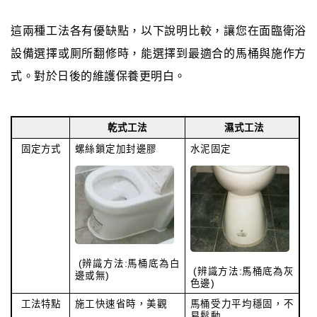
這兩種工法各有優缺點，以下說明比較，讓您在面臨衛浴
設備選擇或厠所翻修時，能選擇到最適合的馬桶與施作方
式。對於日後的維護保養更明白。
乾式工法
濕式工法
固定方式
螺絲鎖定加封邊膠
水泥固定
(辨識方法:馬桶底為白
(辨識方法:馬桶底為灰
邊或無)
色邊)
工法特點
施工快速省時，美觀
馬桶受力平均穩固，不
易鬆動