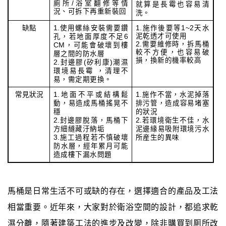
廁所/浴室翻修等情
就算是長霉也容易清
況、可拆下再重新裝回
洗。
缺點
1.使用螺絲安裝需要鑽
1.施作後要等1~2天水
泥乾透才可使用
孔，若地面厚度不足6
2.需要維修時，拆馬桶
CM，可能會破壞到樓
較不方便，也容易破
層之間的防水層
損，換新的機率較高
2.封邊膠(矽利康)潮濕
環境易長霉 ，清理不
易，需定期更換。
常見狀況
1.地面不平或結構鬆
1.施作不當，水泥掉落
動，易造成馬桶搖晃不
排污管，造成容易堵塞
穩
的狀況
2.封邊膠脫落，馬桶下
2.若環境衛生不佳，水
方細縫藏汙納垢
泥邊緣易吸附環境污水
3.施工過程若不慎破壞
所産生的異味
防水層，經年累月可能
造成樓下漏水問題
馬桶是日常生活不可或缺的存在，選擇適合的產品及工法
相當重要。近年來，大家對於衛浴空間的設計，都追求乾
濕分離，隨著建築工法的進步及改變，除非購買到厠所改