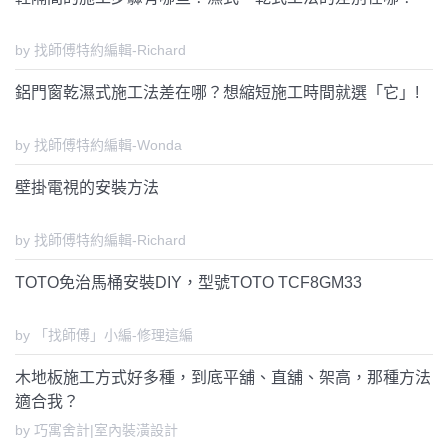
by 找師傅特約編輯-Richard
鋁門窗乾濕式施工法差在哪？想縮短施工時間就選「它」!
by 找師傅特約編輯-Wonda
壁掛電視的安裝方法
by 找師傅特約編輯-Richard
TOTO免治馬桶安裝DIY，型號TOTO TCF8GM33
by 「找師傅」小編-修理這編
木地板施工方式好多種，到底平舖、直舖、架高，那種方法
適合我？
by 巧寓舍計|室內裝潢設計