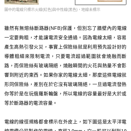
圖中的電線只標示火線(紅色)與中性線(黑色)，地線未標示
雖然有無熔絲斷路器(NFB)保護，但別忘了牆壁內的電線
一定要夠粗，才能讓電流安全通過。因為電線太細，容易
產生高熱引發火災，事實上保險絲就是利用預先設計好的
導體粗細來限制電流，只要電流超過範圍就會燒融而斷
路，而保險絲有玻璃隔絕，燒融瞬間的火花與熱量不會影
響到附近的東西。如果你家的電線太細，那麼這條電線就
形同保險絲，差別在於它沒有玻璃隔絕，一旦過電流發熱
你等於是在玩俄羅斯輪盤，所以電線的容量最好是大於或
等於斷路器的電流容量。
電線的線徑規格都會標示在外皮上，如下圖這是太平洋電