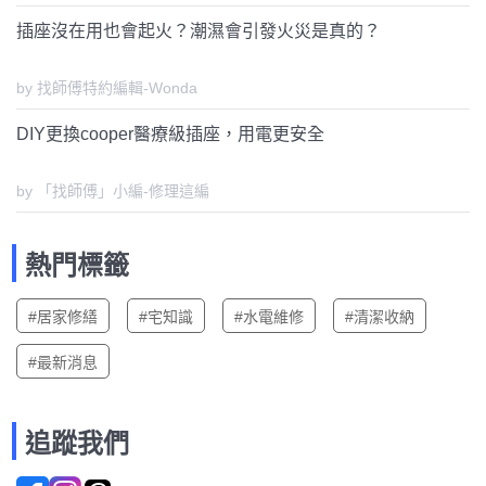
插座沒在用也會起火？潮濕會引發火災是真的？
by 找師傅特約編輯-Wonda
DIY更換cooper醫療級插座，用電更安全
by 「找師傅」小編-修理這編
熱門標籤
#居家修繕
#宅知識
#水電維修
#清潔收納
#最新消息
追蹤我們