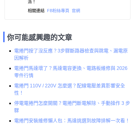
派！
相關連結
FB粉絲專頁
官網
你可能感興趣的文章
電捲門按了沒反應？3步驟斷路器檢查與跳電、漏電原
因解析
電捲門馬達壞了？馬達電容更換、電路板維修與 2026
零件行情
電捲門 110V / 220V 怎麼選？配線電壓差異影響安全
性！
停電電捲門怎麼開關？電捲門斷電解除、手動操作 3 步
驟
電捲門安裝維修懶人包：馬達挑選到故障排解一次看！