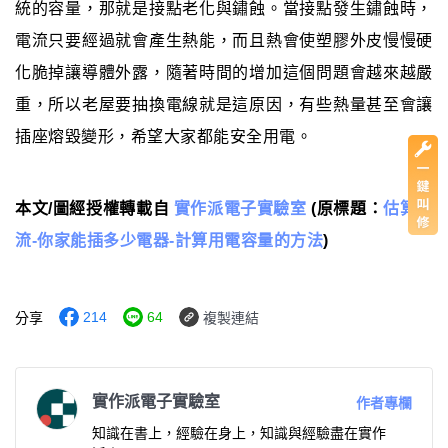
統的容量，那就是接點老化與鏽蝕。當接點發生鏽蝕時，
電流只要經過就會產生熱能，而且熱會使塑膠外皮慢慢硬
化脆掉讓導體外露，隨著時間的增加這個問題會越來越嚴
重，所以老屋要抽換電線就是這原因，有些熱量甚至會讓
插座熔毀變形，希望大家都能安全用電。
本文/圖經授權轉載自
實作派電子實驗室
(原標題：
估算電
流-你家能插多少電器-計算用電容量的方法
)
214
64
分享
複製連結
實作派電子實驗室
作者專欄
知識在書上，經驗在身上，知識與經驗盡在實作