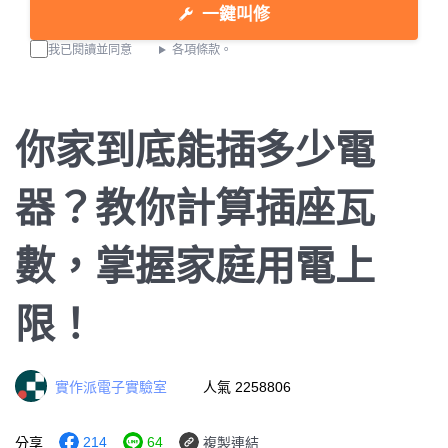
一鍵叫修
我已閱讀並同意
各項條款。
你家到底能插多少電
器？教你計算插座瓦
數，掌握家庭用電上
限！
實作派電子實驗室
人氣 2258806
214
64
分享
複製連結