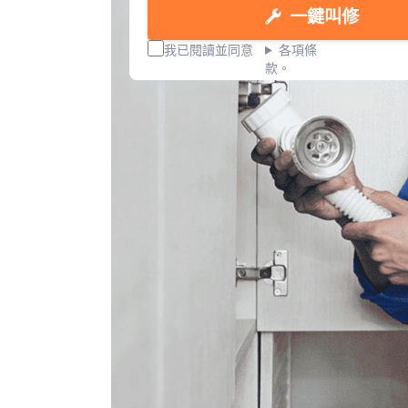
一鍵叫修
我已閱讀並同意
各項條
款。