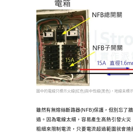
圖中的電線只標示火線(紅色)與中性線(黑色)，地線未標
雖然有無熔絲斷路器(NFB)保護，但別忘
過。因為電線太細，容易產生高熱引發火災
粗細來限制電流，只要電流超過範圍就會燒