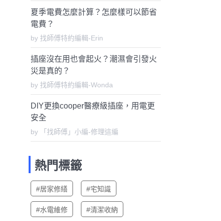
夏季電費怎麼計算？怎麼樣可以節省
電費？
by 找師傅特約編輯-Erin
插座沒在用也會起火？潮濕會引發火
災是真的？
by 找師傅特約編輯-Wonda
DIY更換cooper醫療級插座，用電更
安全
by 「找師傅」小編-修理這編
熱門標籤
#居家修繕
#宅知識
#水電維修
#清潔收納