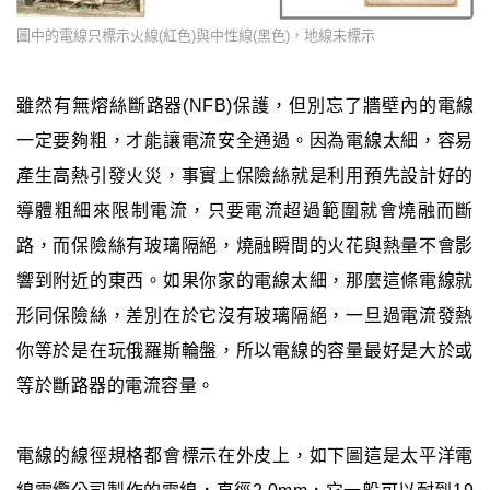
圖中的電線只標示火線(紅色)與中性線(黑色)，地線未標示
雖然有無熔絲斷路器(NFB)保護，但別忘了牆壁內的電線
一定要夠粗，才能讓電流安全通過。因為電線太細，容易
產生高熱引發火災，事實上保險絲就是利用預先設計好的
導體粗細來限制電流，只要電流超過範圍就會燒融而斷
路，而保險絲有玻璃隔絕，燒融瞬間的火花與熱量不會影
響到附近的東西。如果你家的電線太細，那麼這條電線就
形同保險絲，差別在於它沒有玻璃隔絕，一旦過電流發熱
你等於是在玩俄羅斯輪盤，所以電線的容量最好是大於或
等於斷路器的電流容量。
電線的線徑規格都會標示在外皮上，如下圖這是太平洋電