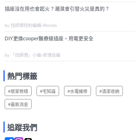
插座沒在用也會起火？潮濕會引發火災是真的？
by 找師傅特約編輯-Wonda
DIY更換cooper醫療級插座，用電更安全
by 「找師傅」小編-修理這編
熱門標籤
#居家修繕
#宅知識
#水電維修
#清潔收納
#最新消息
追蹤我們