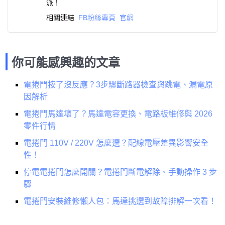
派！
相關連結
FB粉絲專頁
官網
你可能感興趣的文章
電捲門按了沒反應？3步驟斷路器檢查與跳電、漏電原
因解析
電捲門馬達壞了？馬達電容更換、電路板維修與 2026
零件行情
電捲門 110V / 220V 怎麼選？配線電壓差異影響安全
性！
停電電捲門怎麼開關？電捲門斷電解除、手動操作 3 步
驟
電捲門安裝維修懶人包：馬達挑選到故障排解一次看！