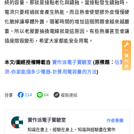
統的容量，那就是接點老化與鏽蝕。當接點發生鏽蝕時，
電流只要經過就會產生熱能，而且熱會使塑膠外皮慢慢硬
化脆掉讓導體外露，隨著時間的增加這個問題會越來越嚴
重，所以老屋要抽換電線就是這原因，有些熱量甚至會讓
插座熔毀變形，希望大家都能安全用電。
本文/圖經授權轉載自
實作派電子實驗室
(原標題：
估算電
流-你家能插多少電器-計算用電容量的方法
)
214
64
分享
複製連結
實作派電子實驗室
作者專欄
知識在書上，經驗在身上，知識與經驗盡在實作