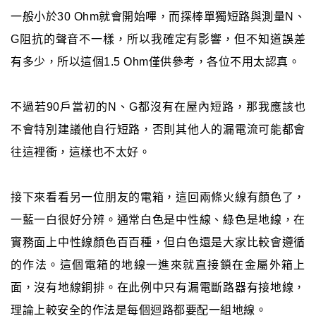
一般小於30 Ohm就會開始嗶，而探棒單獨短路與測量N、
G阻抗的聲音不一樣，所以我確定有影響，但不知道誤差
有多少，所以這個1.5 Ohm僅供參考，各位不用太認真。
不過若90戶當初的N、G都沒有在屋內短路，那我應該也
不會特別建議他自行短路，否則其他人的漏電流可能都會
往這裡衝，這樣也不太好。
接下來看看另一位朋友的電箱，這回兩條火線有顏色了，
一藍一白很好分辨。通常白色是中性線、綠色是地線，在
實務面上中性線顏色百百種，但白色還是大家比較會遵循
的作法。這個電箱的地線一進來就直接鎖在金屬外箱上
面，沒有地線銅排。在此例中只有漏電斷路器有接地線，
理論上較安全的作法是每個迴路都要配一組地線。