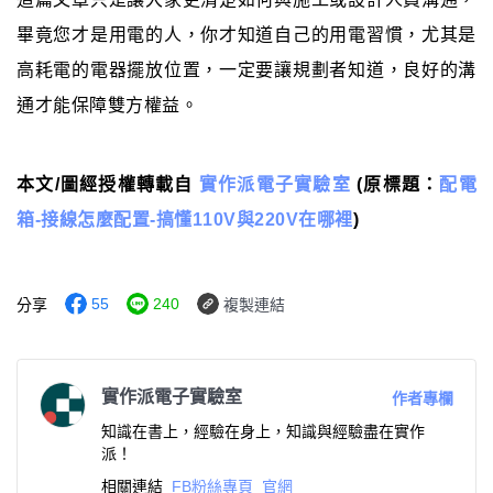
畢竟您才是用電的人，你才知道自己的用電習慣，尤其是
高耗電的電器擺放位置，一定要讓規劃者知道，良好的溝
通才能保障雙方權益。
本文/圖經授權轉載自
實作派電子實驗室
(原標題：
配電
箱-接線怎麼配置-搞懂110V與220V在哪裡
)
55
240
分享
複製連結
實作派電子實驗室
作者專欄
知識在書上，經驗在身上，知識與經驗盡在實作
派！
相關連結
FB粉絲專頁
官網