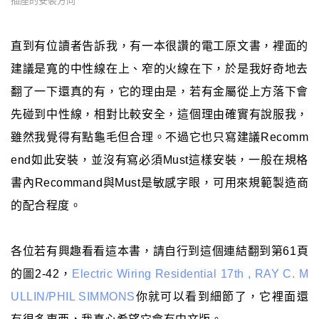
插座的安裝方向
直到有位讀者告訴我，有一本很讚的電工原文書，裡面的
建議是寬的中性線在上、窄的火線在下，於是我好奇地去
翻了一下還真的有，它的理由是，若有金屬從上方落下會
先碰到中性線，相對比較安全，這個理由確實有說服我，
雖然我覺得有點龜毛但合理。不過它也只寫建議Recomm
end如此安裝，並沒有寫必須Must這樣安裝，一般在規格
書內Recommand與Must是敏感字眼，可用來規範製造商
的配合程度。
各位若有興趣看看這本書，請自行到這個連結翻到第61頁
的圖2-42，
Electric Wiring Residential 17th , RAY C. M
ULLIN/PHIL SIMMONS
你就可以看到細節了，它裡面還