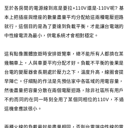
至於各房間的電源線到底是要拉+110V還是-110V呢? 基
本上把插座與燈座的數量盡量平均分配給這兩種電壓迴路
就行，這個目的是為了要達到負載平衡，才能讓台電端的
中性線電流為最小，供電系統才會相對穩定。
這有點像團體旅遊時安排遊覽車，總不能所有人都擠在某
幾輛車上，人與車要平均分配才好。負載不平衡的後果是
台電的變壓器會長期處於壓力之下，溫度升高，線圈會提
早陣亡。仔細點的作法是先預估家中各區域的用電容量，
然後盡量把容量分散在兩個電壓迴路，除非社區所有用戶
不約而同的在同一時刻全用了某個同相位的110V，不過
這機會應該很小。
兩種火線的負載最好能盡量相同，否則台電端中性線的電