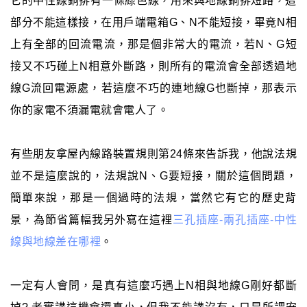
它的中性線銅排有一條綠色線，用來與地線銅排短路，這
部分不能這樣接，在用戶端電箱G、N不能短接，畢竟N相
上有全部的回流電流，那是個非常大的電流，若N、G短
接又不巧碰上N相意外斷路，則所有的電流會全部透過地
線G流回電源處，若這麼不巧的連地線G也斷掉，那表示
你的家電不須漏電就會電人了。
有些朋友拿屋內線路裝置規則第24條來告訴我，他說法規
並不是這麼說的，法規說N、G要短接，關於這個問題，
簡單來說，那是一個過時的法規，當然它有它的歷史背
景，為節省篇幅我另外寫在這裡
三孔插座-兩孔插座-中性
線與地線差在哪裡
。
一定有人會問，是真有這麼巧遇上N相與地線G剛好都斷