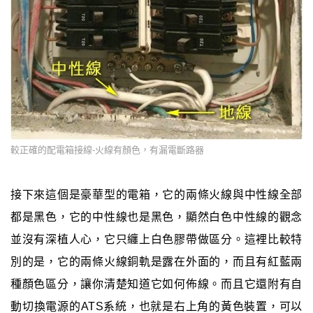
較正確的配電箱接線-火線有顏色，有漏電斷路器
接下來這個是豪華型的電箱，它的兩條火線與中性線全部
都是黑色，它的中性線也是黑色，顯然白色中性線的觀念
並沒有深植人心，它只纏上白色膠帶做區分。這裡比較特
別的是，它的兩條火線銅軌是露在外面的，而且有紅藍兩
種顏色區分，讓你清楚知道它如何佈線。而且它還附有自
動切換電源的ATS系統，也就是右上角的黃色裝置，可以