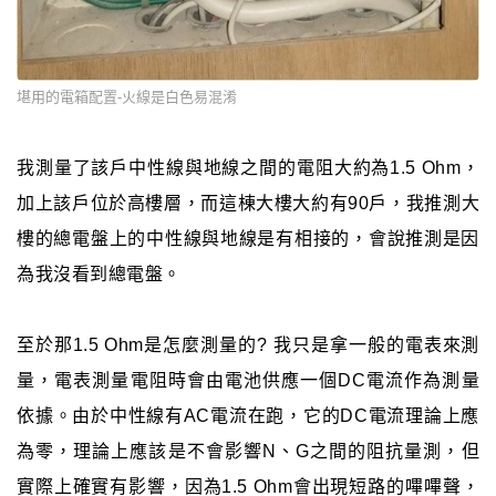
堪用的電箱配置-火線是白色易混淆
我測量了該戶中性線與地線之間的電阻大約為1.5 Ohm，
加上該戶位於高樓層，而這棟大樓大約有90戶，我推測大
樓的總電盤上的中性線與地線是有相接的，會說推測是因
為我沒看到總電盤。
至於那1.5 Ohm是怎麼測量的? 我只是拿一般的電表來測
量，電表測量電阻時會由電池供應一個DC電流作為測量
依據。由於中性線有AC電流在跑，它的DC電流理論上應
為零，理論上應該是不會影響N、G之間的阻抗量測，但
實際上確實有影響，因為1.5 Ohm會出現短路的嗶嗶聲，