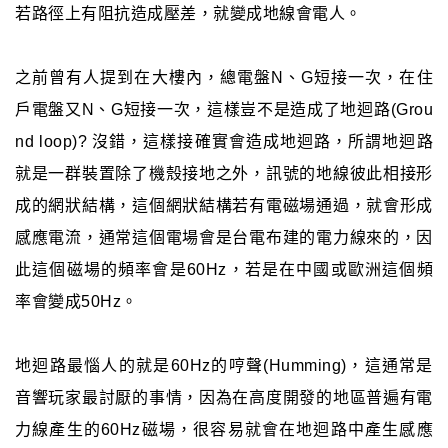
若路徑上有阻抗造成壓差，就變成地線會電人。
之前曾有人提到在大樓內，總電盤N、G短接一次，在住
戶電盤又N、G短接一次，這樣豈不是造成了地迴路(Grou
nd loop)? 沒錯，這樣接確實會造成地迴路，所謂地迴路
就是一群裝置除了機殼接地之外，訊號的地線彼此相接形
成的網狀結構，這個網狀結構若有電磁場通過，就會形成
感應電流，通常這個電場會是台電布建的電力線來的，因
此這個磁場的頻率會是60Hz，若是在中國或歐洲這個頻
率會變成50Hz。
地迴路最惱人的就是60Hz的哼聲(Humming)，這通常是
音響玩家最討厭的事情，因為在高度開發的地區普遍有電
力線產生的60Hz磁場，很容易就會在地迴路中產生感應