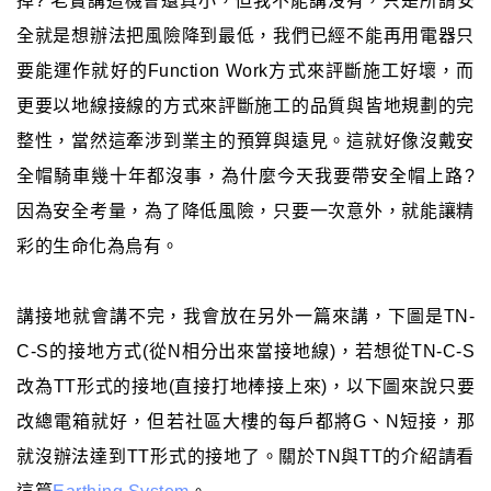
掉? 老實講這機會還真小，但我不能講沒有，只是所謂安
全就是想辦法把風險降到最低，我們已經不能再用電器只
要能運作就好的Function Work方式來評斷施工好壞，而
更要以地線接線的方式來評斷施工的品質與皆地規劃的完
整性，當然這牽涉到業主的預算與遠見。這就好像沒戴安
全帽騎車幾十年都沒事，為什麼今天我要帶安全帽上路?
因為安全考量，為了降低風險，只要一次意外，就能讓精
彩的生命化為烏有。
講接地就會講不完，我會放在另外一篇來講，下圖是TN-
C-S的接地方式(從N相分出來當接地線)，若想從TN-C-S
改為TT形式的接地(直接打地棒接上來)，以下圖來說只要
改總電箱就好，但若社區大樓的每戶都將G、N短接，那
就沒辦法達到TT形式的接地了。關於TN與TT的介紹請看