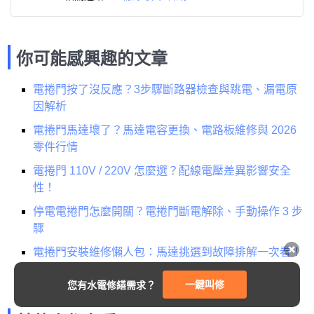
你可能感興趣的文章
電捲門按了沒反應？3步驟斷路器檢查與跳電、漏電原
因解析
電捲門馬達壞了？馬達電容更換、電路板維修與 2026
零件行情
電捲門 110V / 220V 怎麼選？配線電壓差異影響安全
性！
停電電捲門怎麼開關？電捲門斷電解除、手動操作 3 步
驟
電捲門安裝維修懶人包：馬達挑選到故障排解一次看！
一鍵叫修
您有水電修繕需求？