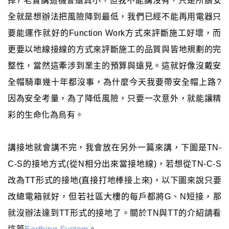
掉? 老實講這機會還真小，但我不能講沒有，只是所謂安
全就是想辦法把風險降到最低，我們已經不能再用電器只
要能運作就好的Function Work方式來評斷施工好壞，而
更要以地線接線的方式來評斷施工的品質與皆地規劃的完
整性，當然這牽涉到業主的預算與遠見。這就好像沒戴安
全帽騎車幾十年都沒事，為什麼今天我要帶安全帽上路?
因為安全考量，為了降低風險，只要一次意外，就能讓精
彩的生命化為烏有。
講接地就會講不完，我會放在另外一篇來講，下圖是TN-
C-S的接地方式(從N相分出來當接地線)，若想從TN-C-S
改為TT形式的接地(直接打地棒接上來)，以下圖來說只要
改總電箱就好，但若社區大樓的每戶都將G、N短接，那
就沒辦法達到TT形式的接地了。關於TN與TT的介紹請看