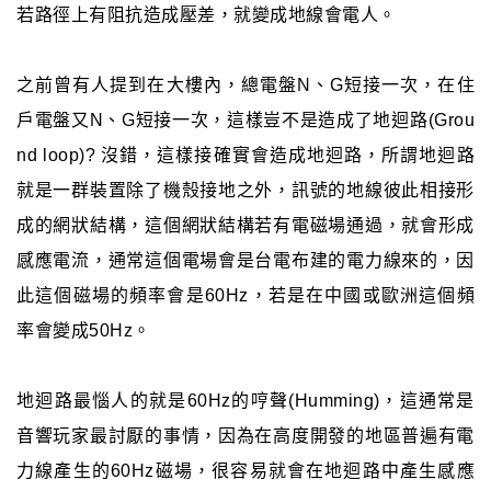
若路徑上有阻抗造成壓差，就變成地線會電人。
之前曾有人提到在大樓內，總電盤N、G短接一次，在住
戶電盤又N、G短接一次，這樣豈不是造成了地迴路(Grou
nd loop)? 沒錯，這樣接確實會造成地迴路，所謂地迴路
就是一群裝置除了機殼接地之外，訊號的地線彼此相接形
成的網狀結構，這個網狀結構若有電磁場通過，就會形成
感應電流，通常這個電場會是台電布建的電力線來的，因
此這個磁場的頻率會是60Hz，若是在中國或歐洲這個頻
率會變成50Hz。
地迴路最惱人的就是60Hz的哼聲(Humming)，這通常是
音響玩家最討厭的事情，因為在高度開發的地區普遍有電
力線產生的60Hz磁場，很容易就會在地迴路中產生感應