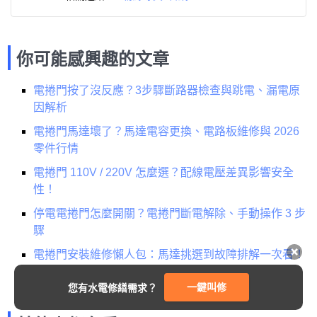
你可能感興趣的文章
電捲門按了沒反應？3步驟斷路器檢查與跳電、漏電原
因解析
電捲門馬達壞了？馬達電容更換、電路板維修與 2026
零件行情
電捲門 110V / 220V 怎麼選？配線電壓差異影響安全
性！
停電電捲門怎麼開關？電捲門斷電解除、手動操作 3 步
驟
電捲門安裝維修懶人包：馬達挑選到故障排解一次看！
一鍵叫修
您有水電修繕需求？