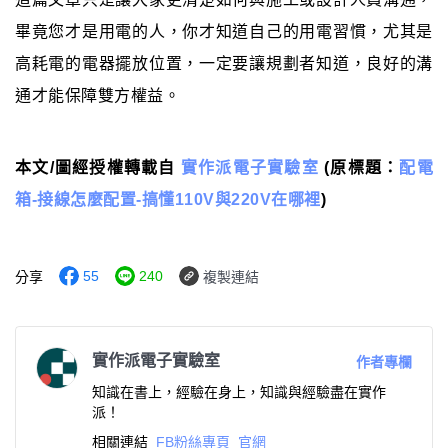
畢竟您才是用電的人，你才知道自己的用電習慣，尤其是
高耗電的電器擺放位置，一定要讓規劃者知道，良好的溝
通才能保障雙方權益。
本文/圖經授權轉載自
實作派電子實驗室
(原標題：
配電
箱-接線怎麼配置-搞懂110V與220V在哪裡
)
55
240
分享
複製連結
實作派電子實驗室
作者專欄
知識在書上，經驗在身上，知識與經驗盡在實作
派！
相關連結
FB粉絲專頁
官網