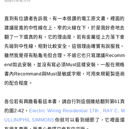
插座的安裝方向
直到有位讀者告訴我，有一本很讚的電工原文書，裡面的
建議是寬的中性線在上、窄的火線在下，於是我好奇地去
翻了一下還真的有，它的理由是，若有金屬從上方落下會
先碰到中性線，相對比較安全，這個理由確實有說服我，
雖然我覺得有點龜毛但合理。不過它也只寫建議Recomm
end如此安裝，並沒有寫必須Must這樣安裝，一般在規格
書內Recommand與Must是敏感字眼，可用來規範製造商
的配合程度。
各位若有興趣看看這本書，請自行到這個連結翻到第61頁
的圖2-42，
Electric Wiring Residential 17th , RAY C. M
ULLIN/PHIL SIMMONS
你就可以看到細節了，它裡面還