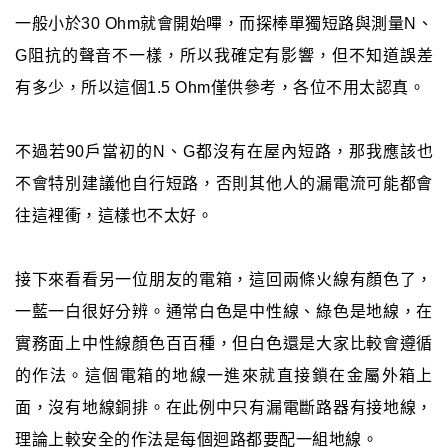
一般小於30 Ohm就會開始嗶，而探棒單獨短路與測量N、
G阻抗的聲音不一樣，所以我確定有影響，但不知道誤差
有多少，所以這個1.5 Ohm僅供參考，各位不用太認真。
不過若90戶當初的N、G都沒有在屋內短路，那我應該也
不會特別建議他自行短路，否則其他人的漏電流可能都會
往這裡衝，這樣也不太好。
接下來看看另一位朋友的電箱，這回兩條火線有顏色了，
一藍一白很好分辨。通常白色是中性線、綠色是地線，在
實務面上中性線顏色百百種，但白色還是大家比較會遵循
的作法。這個電箱的地線一進來就直接鎖在金屬外箱上
面，沒有地線銅排。在此例中只有漏電斷路器有接地線，
理論上較安全的作法是每個迴路都要配一組地線。