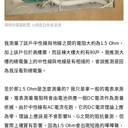
堪用的電箱配置-火線是白色易混淆
我測量了該戶中性線與地線之間的電阻大約為1.5 Ohm，
加上該戶位於高樓層，而這棟大樓大約有90戶，我推測大
樓的總電盤上的中性線與地線是有相接的，會說推測是因
為我沒看到總電盤。
至於那1.5 Ohm是怎麼測量的? 我只是拿一般的電表來測
量，電表測量電阻時會由電池供應一個DC電流作為測量
依據。由於中性線有AC電流在跑，它的DC電流理論上應
為零，理論上應該是不會影響N、G之間的阻抗量測，但
實際上確實有影響，因為1.5 Ohm會出現短路的嗶嗶聲，