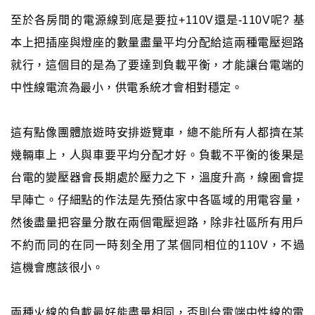
至於各房間的電源線到底是要拉+110V還是-110V呢? 基
本上把插座與燈座的數量盡量平均分配給這兩種電壓迴路
就行，這個目的是為了要達到負載平衡，才能讓台電端的
中性線電流為最小，供電系統才會相對穩定。
這有點像團體旅遊時安排遊覽車，總不能所有人都擠在某
幾輛車上，人與車要平均分配才好。負載不平衡的後果是
台電的變壓器會長期處於壓力之下，溫度升高，線圈會提
早陣亡。仔細點的作法是先預估家中各區域的用電容量，
然後盡量把容量分散在兩個電壓迴路，除非社區所有用戶
不約而同的在同一時刻全用了某個同相位的110V，不過
這機會應該很小。
兩種火線的負載最好能盡量相同，否則台電端中性線的電