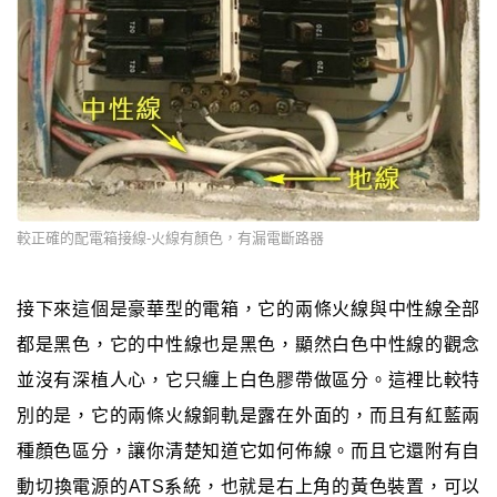
較正確的配電箱接線-火線有顏色，有漏電斷路器
接下來這個是豪華型的電箱，它的兩條火線與中性線全部
都是黑色，它的中性線也是黑色，顯然白色中性線的觀念
並沒有深植人心，它只纏上白色膠帶做區分。這裡比較特
別的是，它的兩條火線銅軌是露在外面的，而且有紅藍兩
種顏色區分，讓你清楚知道它如何佈線。而且它還附有自
動切換電源的ATS系統，也就是右上角的黃色裝置，可以