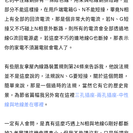
它的中性線銅排有一條綠色線，用來與地線銅排短路，這
部分不能這樣接，在用戶端電箱G、N不能短接，畢竟N相
上有全部的回流電流，那是個非常大的電流，若N、G短
接又不巧碰上N相意外斷路，則所有的電流會全部透過地
線G流回電源處，若這麼不巧的連地線G也斷掉，那表示
你的家電不須漏電就會電人了。
有些朋友拿屋內線路裝置規則第24條來告訴我，他說法規
並不是這麼說的，法規說N、G要短接，關於這個問題，
簡單來說，那是一個過時的法規，當然它有它的歷史背
景，為節省篇幅我另外寫在這裡
三孔插座-兩孔插座-中性
線與地線差在哪裡
。
一定有人會問，是真有這麼巧遇上N相與地線G剛好都斷