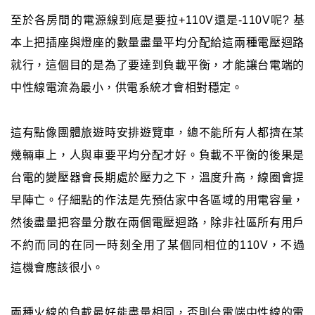
至於各房間的電源線到底是要拉+110V還是-110V呢? 基
本上把插座與燈座的數量盡量平均分配給這兩種電壓迴路
就行，這個目的是為了要達到負載平衡，才能讓台電端的
中性線電流為最小，供電系統才會相對穩定。
這有點像團體旅遊時安排遊覽車，總不能所有人都擠在某
幾輛車上，人與車要平均分配才好。負載不平衡的後果是
台電的變壓器會長期處於壓力之下，溫度升高，線圈會提
早陣亡。仔細點的作法是先預估家中各區域的用電容量，
然後盡量把容量分散在兩個電壓迴路，除非社區所有用戶
不約而同的在同一時刻全用了某個同相位的110V，不過
這機會應該很小。
兩種火線的負載最好能盡量相同，否則台電端中性線的電