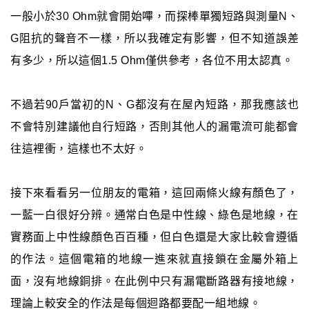
一般小於30 Ohm就會開始嗶，而探棒單獨短路與測量N、
G阻抗的聲音不一樣，所以我確定有影響，但不知道誤差
有多少，所以這個1.5 Ohm僅供參考，各位不用太認真。
不過若90戶當初的N、G都沒有在屋內短路，那我應該也
不會特別建議他自行短路，否則其他人的漏電流可能都會
往這裡衝，這樣也不太好。
接下來看看另一位朋友的電箱，這回兩條火線有顏色了，
一藍一白很好分辨。通常白色是中性線、綠色是地線，在
實務面上中性線顏色百百種，但白色還是大家比較會遵循
的作法。這個電箱的地線一進來就直接鎖在金屬外箱上
面，沒有地線銅排。在此例中只有漏電斷路器有接地線，
理論上較安全的作法是每個迴路都要配一組地線。