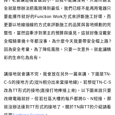
掉? 老實講這機會還真小，但我不能講沒有，只是所謂安
全就是想辦法把風險降到最低，我們已經不能再用電器只
要能運作就好的Function Work方式來評斷施工好壞，而
更要以地線接線的方式來評斷施工的品質與皆地規劃的完
整性，當然這牽涉到業主的預算與遠見。這就好像沒戴安
全帽騎車幾十年都沒事，為什麼今天我要帶安全帽上路?
因為安全考量，為了降低風險，只要一次意外，就能讓精
彩的生命化為烏有。
講接地就會講不完，我會放在另外一篇來講，下圖是TN-
C-S的接地方式(從N相分出來當接地線)，若想從TN-C-S
改為TT形式的接地(直接打地棒接上來)，以下圖來說只要
改總電箱就好，但若社區大樓的每戶都將G、N短接，那
就沒辦法達到TT形式的接地了。關於TN與TT的介紹請看