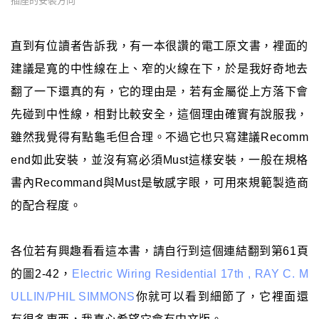
插座的安裝方向
直到有位讀者告訴我，有一本很讚的電工原文書，裡面的
建議是寬的中性線在上、窄的火線在下，於是我好奇地去
翻了一下還真的有，它的理由是，若有金屬從上方落下會
先碰到中性線，相對比較安全，這個理由確實有說服我，
雖然我覺得有點龜毛但合理。不過它也只寫建議Recomm
end如此安裝，並沒有寫必須Must這樣安裝，一般在規格
書內Recommand與Must是敏感字眼，可用來規範製造商
的配合程度。
各位若有興趣看看這本書，請自行到這個連結翻到第61頁
的圖2-42，
Electric Wiring Residential 17th , RAY C. M
ULLIN/PHIL SIMMONS
你就可以看到細節了，它裡面還