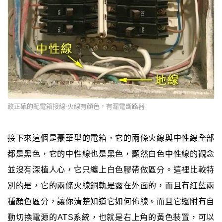
較正確的配電箱接線-火線有顏色，有漏電斷路器
接下來這個是豪華型的電箱，它的兩條火線與中性線全部
都是黑色，它的中性線也是黑色，顯然白色中性線的觀念
並沒有深植人心，它只纏上白色膠帶做區分。這裡比較特
別的是，它的兩條火線銅軌是露在外面的，而且有紅藍兩
種顏色區分，讓你清楚知道它如何佈線。而且它還附有自
動切換電源的ATS系統，也就是右上角的黃色裝置，可以