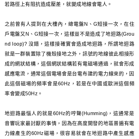
若路徑上有阻抗造成壓差，就變成地線會電人。
之前曾有人提到在大樓內，總電盤N、G短接一次，在住
戶電盤又N、G短接一次，這樣豈不是造成了地迴路(Grou
nd loop)? 沒錯，這樣接確實會造成地迴路，所謂地迴路
就是一群裝置除了機殼接地之外，訊號的地線彼此相接形
成的網狀結構，這個網狀結構若有電磁場通過，就會形成
感應電流，通常這個電場會是台電布建的電力線來的，因
此這個磁場的頻率會是60Hz，若是在中國或歐洲這個頻
率會變成50Hz。
地迴路最惱人的就是60Hz的哼聲(Humming)，這通常是
音響玩家最討厭的事情，因為在高度開發的地區普遍有電
力線產生的60Hz磁場，很容易就會在地迴路中產生感應