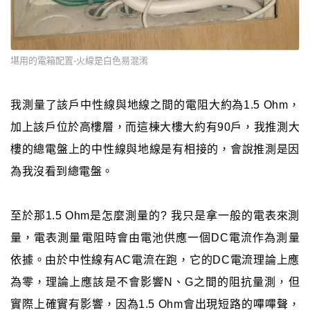
堪用的電箱配置-火線是白色易混淆
我測量了該戶中性線與地線之間的電阻大約為1.5 Ohm，
加上該戶位於高樓層，而這棟大樓大約有90戶，我推測大
樓的總電盤上的中性線與地線是有相接的，會說推測是因
為我沒看到總電盤。
至於那1.5 Ohm是怎麼測量的? 我只是拿一般的電表來測
量，電表測量電阻時會由電池供應一個DC電流作為測量
依據。由於中性線有AC電流在跑，它的DC電流理論上應
為零，理論上應該是不會影響N、G之間的阻抗量測，但
實際上確實有影響，因為1.5 Ohm會出現短路的嗶嗶聲，