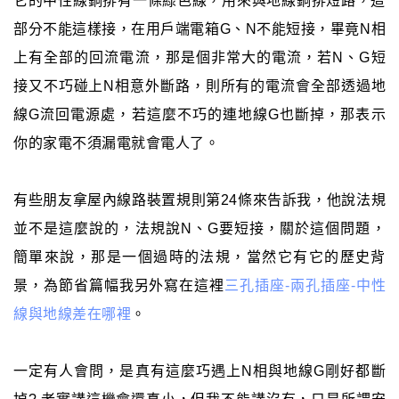
它的中性線銅排有一條綠色線，用來與地線銅排短路，這
部分不能這樣接，在用戶端電箱G、N不能短接，畢竟N相
上有全部的回流電流，那是個非常大的電流，若N、G短
接又不巧碰上N相意外斷路，則所有的電流會全部透過地
線G流回電源處，若這麼不巧的連地線G也斷掉，那表示
你的家電不須漏電就會電人了。
有些朋友拿屋內線路裝置規則第24條來告訴我，他說法規
並不是這麼說的，法規說N、G要短接，關於這個問題，
簡單來說，那是一個過時的法規，當然它有它的歷史背
景，為節省篇幅我另外寫在這裡
三孔插座-兩孔插座-中性
線與地線差在哪裡
。
一定有人會問，是真有這麼巧遇上N相與地線G剛好都斷