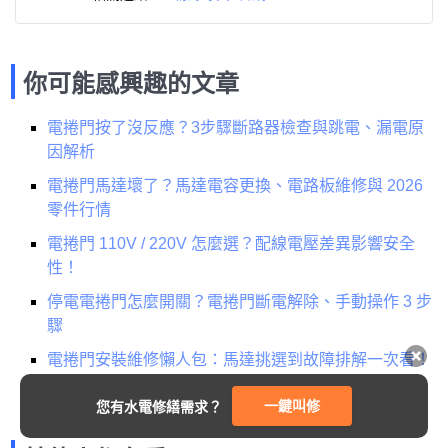
你可能感興趣的文章
電捲門按了沒反應？3步驟斷路器檢查與跳電、漏電原
因解析
電捲門馬達壞了？馬達電容更換、電路板維修與 2026
零件行情
電捲門 110V / 220V 怎麼選？配線電壓差異影響安全
性！
停電電捲門怎麼開關？電捲門斷電解除、手動操作 3 步
驟
電捲門安裝維修懶人包：馬達挑選到故障排解一次看！
一鍵叫修
您有水電修繕需求？