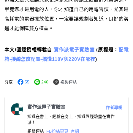
畢竟您才是用電的人，你才知道自己的用電習慣，尤其是
高耗電的電器擺放位置，一定要讓規劃者知道，良好的溝
通才能保障雙方權益。
本文/圖經授權轉載自
實作派電子實驗室
(原標題：
配電
箱-接線怎麼配置-搞懂110V與220V在哪裡
)
55
240
分享
複製連結
實作派電子實驗室
作者專欄
知識在書上，經驗在身上，知識與經驗盡在實作
派！
相關連結
FB粉絲專頁
官網