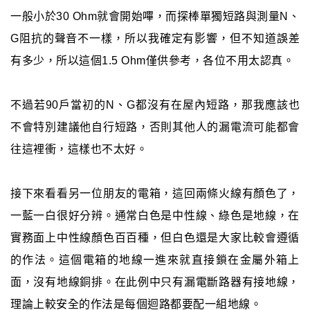
一般小於30 Ohm就會開始嗶，而探棒單獨短路與測量N、
G阻抗的聲音不一樣，所以我確定有影響，但不知道誤差
有多少，所以這個1.5 Ohm僅供參考，各位不用太認真。
不過若90戶當初的N、G都沒有在屋內短路，那我應該也
不會特別建議他自行短路，否則其他人的漏電流可能都會
往這裡衝，這樣也不太好。
接下來看看另一位朋友的電箱，這回兩條火線有顏色了，
一藍一白很好分辨。通常白色是中性線、綠色是地線，在
實務面上中性線顏色百百種，但白色還是大家比較會遵循
的作法。這個電箱的地線一進來就直接鎖在金屬外箱上
面，沒有地線銅排。在此例中只有漏電斷路器有接地線，
理論上較安全的作法是每個迴路都要配一組地線。