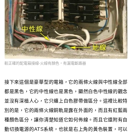
較正確的配電箱接線-火線有顏色，有漏電斷路器
接下來這個是豪華型的電箱，它的兩條火線與中性線全部
都是黑色，它的中性線也是黑色，顯然白色中性線的觀念
並沒有深植人心，它只纏上白色膠帶做區分。這裡比較特
別的是，它的兩條火線銅軌是露在外面的，而且有紅藍兩
種顏色區分，讓你清楚知道它如何佈線。而且它還附有自
動切換電源的ATS系統，也就是右上角的黃色裝置，可以