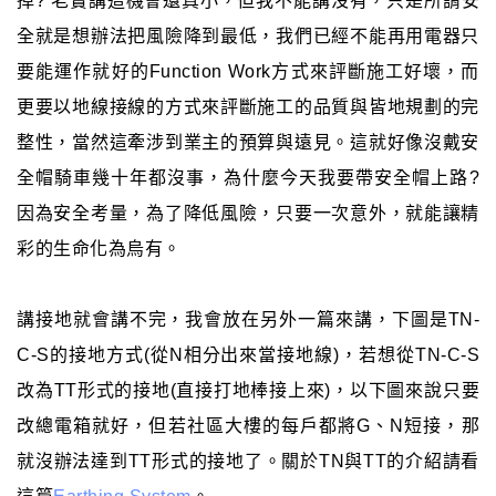
掉? 老實講這機會還真小，但我不能講沒有，只是所謂安
全就是想辦法把風險降到最低，我們已經不能再用電器只
要能運作就好的Function Work方式來評斷施工好壞，而
更要以地線接線的方式來評斷施工的品質與皆地規劃的完
整性，當然這牽涉到業主的預算與遠見。這就好像沒戴安
全帽騎車幾十年都沒事，為什麼今天我要帶安全帽上路?
因為安全考量，為了降低風險，只要一次意外，就能讓精
彩的生命化為烏有。
講接地就會講不完，我會放在另外一篇來講，下圖是TN-
C-S的接地方式(從N相分出來當接地線)，若想從TN-C-S
改為TT形式的接地(直接打地棒接上來)，以下圖來說只要
改總電箱就好，但若社區大樓的每戶都將G、N短接，那
就沒辦法達到TT形式的接地了。關於TN與TT的介紹請看