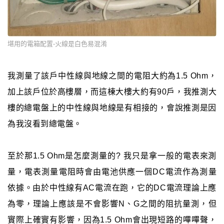
堪用的電箱配置-火線是白色易混淆
我測量了該戶中性線與地線之間的電阻大約為1.5 Ohm，
加上該戶位於高樓層，而這棟大樓大約有90戶，我推測大
樓的總電盤上的中性線與地線是有相接的，會說推測是因
為我沒看到總電盤。
至於那1.5 Ohm是怎麼測量的? 我只是拿一般的電表來測
量，電表測量電阻時會由電池供應一個DC電流作為測量
依據。由於中性線有AC電流在跑，它的DC電流理論上應
為零，理論上應該是不會影響N、G之間的阻抗量測，但
實際上確實有影響，因為1.5 Ohm會出現短路的嗶嗶聲，