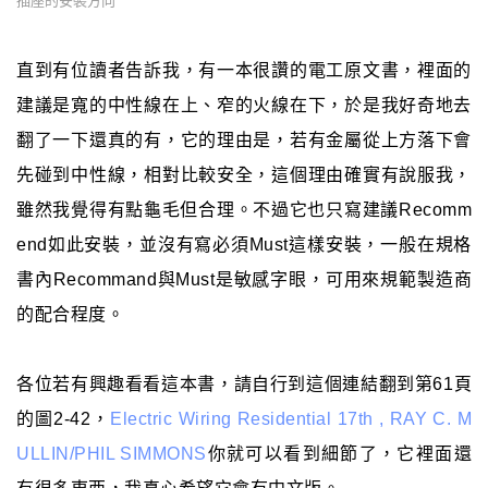
插座的安裝方向
直到有位讀者告訴我，有一本很讚的電工原文書，裡面的
建議是寬的中性線在上、窄的火線在下，於是我好奇地去
翻了一下還真的有，它的理由是，若有金屬從上方落下會
先碰到中性線，相對比較安全，這個理由確實有說服我，
雖然我覺得有點龜毛但合理。不過它也只寫建議Recomm
end如此安裝，並沒有寫必須Must這樣安裝，一般在規格
書內Recommand與Must是敏感字眼，可用來規範製造商
的配合程度。
各位若有興趣看看這本書，請自行到這個連結翻到第61頁
的圖2-42，
Electric Wiring Residential 17th , RAY C. M
ULLIN/PHIL SIMMONS
你就可以看到細節了，它裡面還