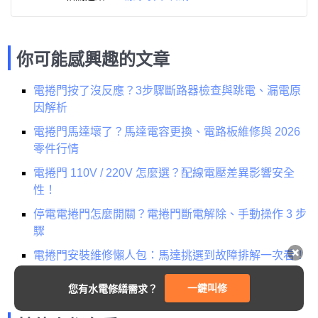
你可能感興趣的文章
電捲門按了沒反應？3步驟斷路器檢查與跳電、漏電原
因解析
電捲門馬達壞了？馬達電容更換、電路板維修與 2026
零件行情
電捲門 110V / 220V 怎麼選？配線電壓差異影響安全
性！
停電電捲門怎麼開關？電捲門斷電解除、手動操作 3 步
驟
電捲門安裝維修懶人包：馬達挑選到故障排解一次看！
一鍵叫修
您有水電修繕需求？