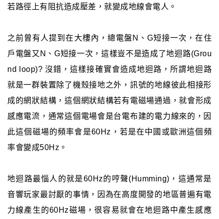
若路徑上有阻抗造成壓差，就變成地線會電人。
之前曾有人提到在大樓內，總電盤N、G短接一次，在住
戶電盤又N、G短接一次，這樣豈不是造成了地迴路(Grou
nd loop)? 沒錯，這樣接確實會造成地迴路，所謂地迴路
就是一群裝置除了機殼接地之外，訊號的地線彼此相接形
成的網狀結構，這個網狀結構若有電磁場通過，就會形成
感應電流，通常這個電場會是台電布建的電力線來的，因
此這個磁場的頻率會是60Hz，若是在中國或歐洲這個頻
率會變成50Hz。
地迴路最惱人的就是60Hz的哼聲(Humming)，這通常是
音響玩家最討厭的事情，因為在高度開發的地區普遍有電
力線產生的60Hz磁場，很容易就會在地迴路中產生感應