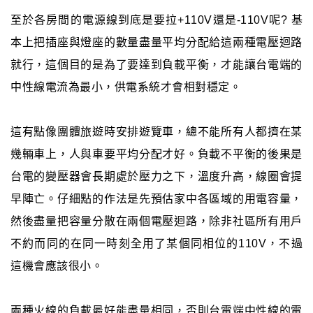
至於各房間的電源線到底是要拉+110V還是-110V呢? 基
本上把插座與燈座的數量盡量平均分配給這兩種電壓迴路
就行，這個目的是為了要達到負載平衡，才能讓台電端的
中性線電流為最小，供電系統才會相對穩定。
這有點像團體旅遊時安排遊覽車，總不能所有人都擠在某
幾輛車上，人與車要平均分配才好。負載不平衡的後果是
台電的變壓器會長期處於壓力之下，溫度升高，線圈會提
早陣亡。仔細點的作法是先預估家中各區域的用電容量，
然後盡量把容量分散在兩個電壓迴路，除非社區所有用戶
不約而同的在同一時刻全用了某個同相位的110V，不過
這機會應該很小。
兩種火線的負載最好能盡量相同，否則台電端中性線的電