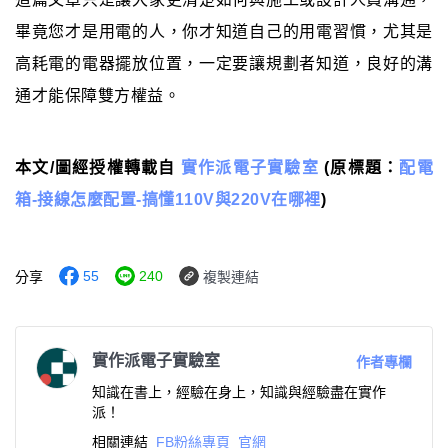
畢竟您才是用電的人，你才知道自己的用電習慣，尤其是
高耗電的電器擺放位置，一定要讓規劃者知道，良好的溝
通才能保障雙方權益。
本文/圖經授權轉載自
實作派電子實驗室
(原標題：
配電
箱-接線怎麼配置-搞懂110V與220V在哪裡
)
55
240
分享
複製連結
實作派電子實驗室
作者專欄
知識在書上，經驗在身上，知識與經驗盡在實作
派！
相關連結
FB粉絲專頁
官網