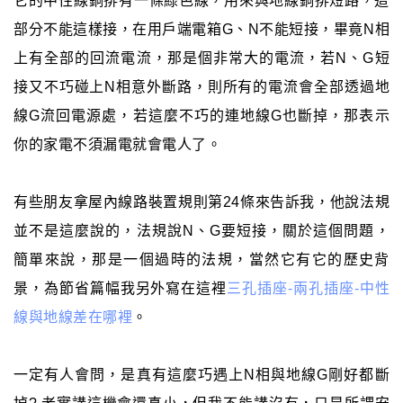
它的中性線銅排有一條綠色線，用來與地線銅排短路，這
部分不能這樣接，在用戶端電箱G、N不能短接，畢竟N相
上有全部的回流電流，那是個非常大的電流，若N、G短
接又不巧碰上N相意外斷路，則所有的電流會全部透過地
線G流回電源處，若這麼不巧的連地線G也斷掉，那表示
你的家電不須漏電就會電人了。
有些朋友拿屋內線路裝置規則第24條來告訴我，他說法規
並不是這麼說的，法規說N、G要短接，關於這個問題，
簡單來說，那是一個過時的法規，當然它有它的歷史背
景，為節省篇幅我另外寫在這裡
三孔插座-兩孔插座-中性
線與地線差在哪裡
。
一定有人會問，是真有這麼巧遇上N相與地線G剛好都斷