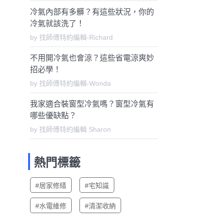
冷氣內部有多髒？有這些狀況，你的
冷氣就該洗了！
by 找師傅特約編輯-Richard
不用開冷氣也會涼？這些省電涼爽妙
招必學！
by 找師傅特約編輯-Wonda
我家適合裝窗型冷氣嗎？窗型冷氣有
哪些優缺點？
by 找師傅特約編輯 Sharon
熱門標籤
#居家修繕
#宅知識
#水電維修
#清潔收納