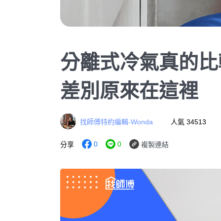
分離式冷氣真的比
差別原來在這裡
找師傅特約編輯-Wonda
人氣 34513
0
0
分享
複製連結