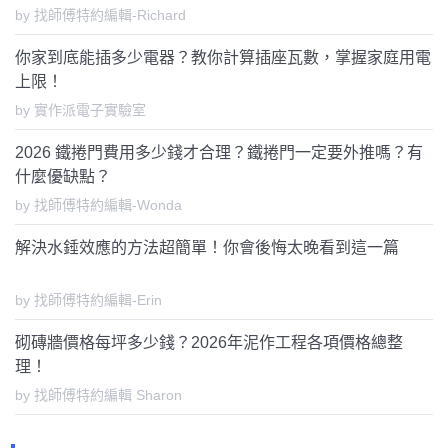
by 找師傅特約編輯-Richard
你家到底能插多少電器？教你計算插座瓦數，掌握家庭用電
上限！
by 實作派電子實驗室
2026 鐵捲門費用多少錢才合理？鐵捲門一定要外推嗎？有
什麼優缺點？
by 找師傅特約編輯-Wonda
解決水錘效應的方法超簡單！你會後悔太晚看到這一篇
by 找師傅特約編輯-Erin
砌磚牆價格每坪多少錢？2026年泥作工程各項價格總整
理！
by 找師傅特約編輯 Sharon