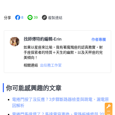
8
39
分享
複製連結
找師傅特約編輯-Erin
作者專欄
如果以星座來比喻，我有著魔羯座的認真務實，射
手座探索者的特質＋天生的幽默，以及天秤座的完
美傾向！
相關連結
出任務工作室
你可能感興趣的文章
電捲門按了沒反應？3步驟斷路器檢查與跳電、漏電原
因解析
電捲門馬達壞了？馬達電容更換、電路板維修與 2026