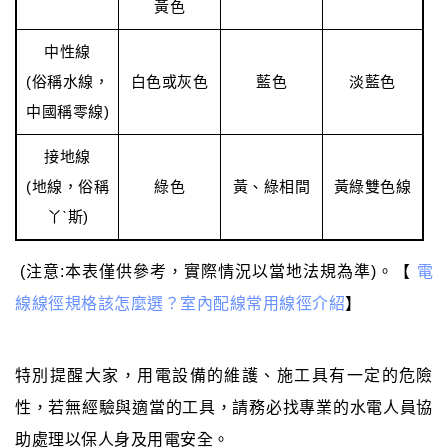
黃色
中性線
(俗稱水線，
白色或灰色
藍色
淡藍色
中國稱零線)
接地線
(地線，俗稱
綠色
黃、綠相間
黃綠雙色線
丫ˋ斯)
(注意:本表僅供參考，實際情況以當地法規為準)。【
電
線線徑規格該怎麼選？室內配線常用線徑介紹
】
特別提醒大家，用電設備的維護、施工具有一定的危險
性，若無經驗與適當的工具，請務必找專業的水電人員協
助處理以保人身及用電安全。