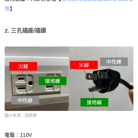
用
】
2. 三孔插座/插頭
圖片來源：找師傅
電壓：110V