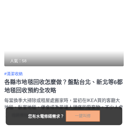
人氣：58
#清潔收納
各縣市地毯回收怎麼做？盤點台北、新北等6都
地毯回收預約全攻略
每當換季大掃除或租屋處搬家時，當初在IKEA買的客廳大
地毯、臥室地毯，便會成為最讓人頭痛的廢棄物。不少人會
詢問IKEA是否有提供免費舊地毯回收服務？事實上IKEA雖
找師傅特約編輯 Sharon
一鍵叫修
您有水電修繕需求？
然有針對「購買新家具」提供同種類的舊家具加價代搬運服
務，但並沒有地毯回收服務。如果需要地毯回收又不想花大