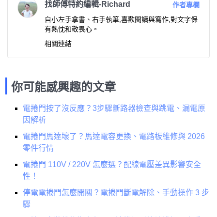
找師傅特約編輯-Richard
作者專欄
自小左手拿書、右手執筆,喜歡閱讀與寫作,對文字保
有熱忱和敬畏心。
相關連結
你可能感興趣的文章
電捲門按了沒反應？3步驟斷路器檢查與跳電、漏電原
因解析
電捲門馬達壞了？馬達電容更換、電路板維修與 2026
零件行情
電捲門 110V / 220V 怎麼選？配線電壓差異影響安全
性！
停電電捲門怎麼開關？電捲門斷電解除、手動操作 3 步
驟