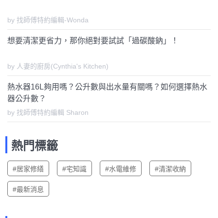
by 找師傅特約編輯-Wonda
想要清潔更省力，那你絕對要試試「過碳酸鈉」！
by 人妻的廚房(Cynthia's Kitchen)
熱水器16L夠用嗎？公升數與出水量有關嗎？如何選擇熱水
器公升數？
by 找師傅特約編輯 Sharon
熱門標籤
#居家修繕
#宅知識
#水電維修
#清潔收納
#最新消息