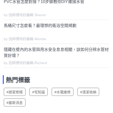
PVC水管怎麼對接？10步驟教你DIY連接水管
by 找師傅特約編輯 Sharon
馬桶尺寸怎麼看？最理想的衛浴空間規劃
by 找師傅特約編輯-Wonda
隱藏在壁內的水管與用水安全息息相關，該如何分辨水管材
質好壞？
by 找師傅特約編輯-Richard
熱門標籤
#居家修繕
#宅知識
#水電維修
#清潔收納
#最新消息