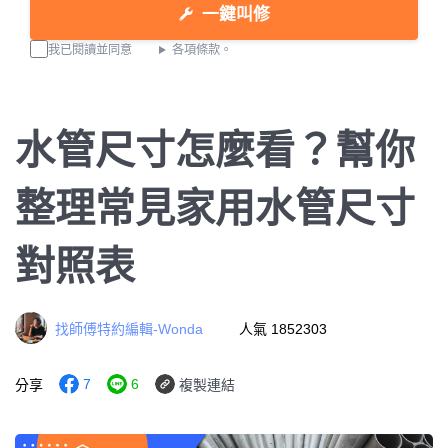
一鍵叫修
我已閱讀並同意
各項條款。
水管尺寸怎麼看？幫你
整理常見家用水管尺寸
對照表
找師傅特約編輯-Wonda
人氣 1852303
7
6
分享
複製連結