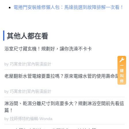
電捲門安裝維修懶人包：馬達挑選到故障排解一次看！
其他人都在看
浴室尺寸藏玄機！規劃好，讓你洗澡不卡卡
by 巧寓舍計|室內裝潢設計
老屋翻新水管電線要重拉嗎？原來電線水管的使用壽命是...
by 巧寓舍計|室內裝潢設計
淋浴間、乾濕分離尺寸到底要多大？規劃淋浴空間前先看這
篇！
by 找師傅特約編輯-Wonda