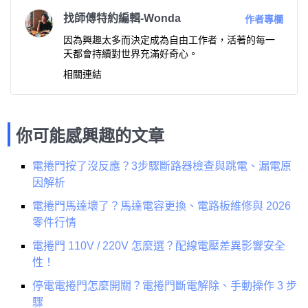
找師傅特約編輯-Wonda
作者專欄
因為興趣太多而決定成為自由工作者，活著的每一
天都會持續對世界充滿好奇心。
相關連結
你可能感興趣的文章
電捲門按了沒反應？3步驟斷路器檢查與跳電、漏電原
因解析
電捲門馬達壞了？馬達電容更換、電路板維修與 2026
零件行情
電捲門 110V / 220V 怎麼選？配線電壓差異影響安全
性！
停電電捲門怎麼開關？電捲門斷電解除、手動操作 3 步
驟