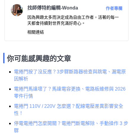
找師傅特約編輯-Wonda
作者專欄
因為興趣太多而決定成為自由工作者，活著的每一
天都會持續對世界充滿好奇心。
相關連結
你可能感興趣的文章
電捲門按了沒反應？3步驟斷路器檢查與跳電、漏電原
因解析
電捲門馬達壞了？馬達電容更換、電路板維修與 2026
零件行情
電捲門 110V / 220V 怎麼選？配線電壓差異影響安全
性！
停電電捲門怎麼開關？電捲門斷電解除、手動操作 3 步
驟