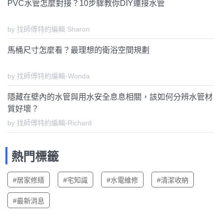
PVC水管怎麼對接？10步驟教你DIY連接水管
by 找師傅特約編輯 Sharon
馬桶尺寸怎麼看？最理想的衛浴空間規劃
by 找師傅特約編輯-Wonda
隱藏在壁內的水管與用水安全息息相關，該如何分辨水管材
質好壞？
by 找師傅特約編輯-Richard
熱門標籤
#居家修繕
#宅知識
#水電維修
#清潔收納
#最新消息