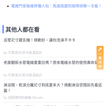
電捲門安裝維修懶人包：馬達挑選到故障排解一次看！
其他人都在看
浴室尺寸藏玄機！規劃好，讓你洗澡不卡卡
by 巧寓舍計|室內裝潢設計
老屋翻新水管電線要重拉嗎？原來電線水管的使用壽命是...
by 巧寓舍計|室內裝潢設計
淋浴間、乾濕分離尺寸到底要多大？規劃淋浴空間前先看這
篇！
by 找師傅特約編輯-Wonda