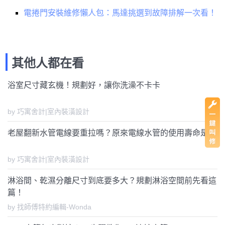
電捲門安裝維修懶人包：馬達挑選到故障排解一次看！
其他人都在看
浴室尺寸藏玄機！規劃好，讓你洗澡不卡卡
by 巧寓舍計|室內裝潢設計
老屋翻新水管電線要重拉嗎？原來電線水管的使用壽命是...
by 巧寓舍計|室內裝潢設計
淋浴間、乾濕分離尺寸到底要多大？規劃淋浴空間前先看這
篇！
by 找師傅特約編輯-Wonda