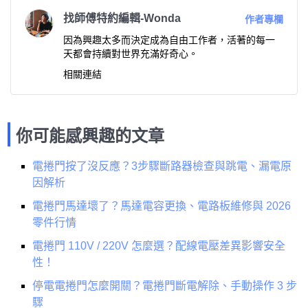
找師傅特約編輯-Wonda
作者專欄
因為興趣太多而決定成為自由工作者，活著的每一
天都會持續對世界充滿好奇心。
相關連結
你可能感興趣的文章
電捲門按了沒反應？3步驟斷路器檢查與跳電、漏電原
因解析
電捲門馬達壞了？馬達電容更換、電路板維修與 2026
零件行情
電捲門 110V / 220V 怎麼選？配線電壓差異影響安全
性！
停電電捲門怎麼開關？電捲門斷電解除、手動操作 3 步
驟