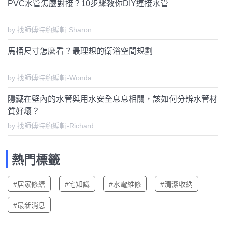
PVC水管怎麼對接？10步驟教你DIY連接水管
by 找師傅特約編輯 Sharon
馬桶尺寸怎麼看？最理想的衛浴空間規劃
by 找師傅特約編輯-Wonda
隱藏在壁內的水管與用水安全息息相關，該如何分辨水管材
質好壞？
by 找師傅特約編輯-Richard
熱門標籤
#居家修繕
#宅知識
#水電維修
#清潔收納
#最新消息