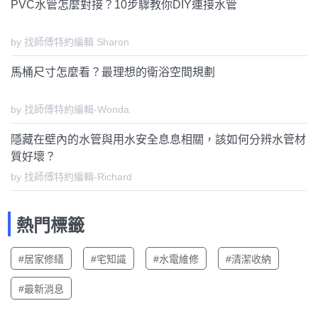
PVC水管怎麼對接？10步驟教你DIY連接水管
by 找師傅特約編輯 Sharon
馬桶尺寸怎麼看？最理想的衛浴空間規劃
by 找師傅特約編輯-Wonda
隱藏在壁內的水管與用水安全息息相關，該如何分辨水管材
質好壞？
by 找師傅特約編輯-Richard
熱門標籤
#居家修繕
#宅知識
#水電維修
#清潔收納
#最新消息