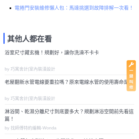
電捲門安裝維修懶人包：馬達挑選到故障排解一次看！
其他人都在看
浴室尺寸藏玄機！規劃好，讓你洗澡不卡卡
by 巧寓舍計|室內裝潢設計
老屋翻新水管電線要重拉嗎？原來電線水管的使用壽命是...
by 巧寓舍計|室內裝潢設計
淋浴間、乾濕分離尺寸到底要多大？規劃淋浴空間前先看這
篇！
by 找師傅特約編輯-Wonda