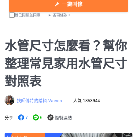
一鍵叫修
我已閱讀並同意
各項條款。
水管尺寸怎麼看？幫你
整理常見家用水管尺寸
對照表
找師傅特約編輯-Wonda
人氣 1853944
7
6
分享
複製連結