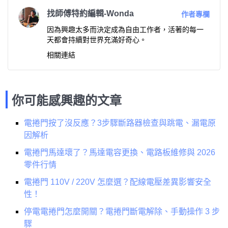
找師傅特約編輯-Wonda
作者專欄
因為興趣太多而決定成為自由工作者，活著的每一
天都會持續對世界充滿好奇心。
相關連結
你可能感興趣的文章
電捲門按了沒反應？3步驟斷路器檢查與跳電、漏電原
因解析
電捲門馬達壞了？馬達電容更換、電路板維修與 2026
零件行情
電捲門 110V / 220V 怎麼選？配線電壓差異影響安全
性！
停電電捲門怎麼開關？電捲門斷電解除、手動操作 3 步
驟