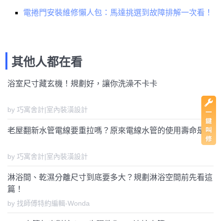
電捲門安裝維修懶人包：馬達挑選到故障排解一次看！
其他人都在看
浴室尺寸藏玄機！規劃好，讓你洗澡不卡卡
by 巧寓舍計|室內裝潢設計
老屋翻新水管電線要重拉嗎？原來電線水管的使用壽命是...
by 巧寓舍計|室內裝潢設計
淋浴間、乾濕分離尺寸到底要多大？規劃淋浴空間前先看這
篇！
by 找師傅特約編輯-Wonda