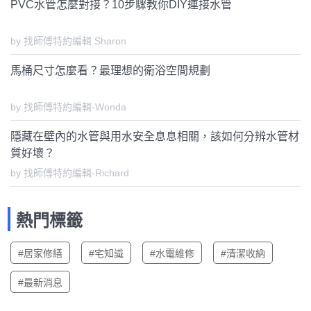
PVC水管怎麼對接？10步驟教你DIY連接水管
by 找師傅特約編輯 Sharon
馬桶尺寸怎麼看？最理想的衛浴空間規劃
by 找師傅特約編輯-Wonda
隱藏在壁內的水管與用水安全息息相關，該如何分辨水管材
質好壞？
by 找師傅特約編輯-Richard
熱門標籤
#居家修繕
#宅知識
#水電維修
#清潔收納
#最新消息