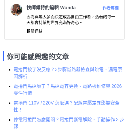
找師傅特約編輯-Wonda
作者專欄
因為興趣太多而決定成為自由工作者，活著的每一
天都會持續對世界充滿好奇心。
相關連結
你可能感興趣的文章
電捲門按了沒反應？3步驟斷路器檢查與跳電、漏電原
因解析
電捲門馬達壞了？馬達電容更換、電路板維修與 2026
零件行情
電捲門 110V / 220V 怎麼選？配線電壓差異影響安全
性！
停電電捲門怎麼開關？電捲門斷電解除、手動操作 3 步
驟