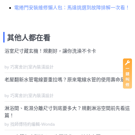
電捲門安裝維修懶人包：馬達挑選到故障排解一次看！
其他人都在看
浴室尺寸藏玄機！規劃好，讓你洗澡不卡卡
by 巧寓舍計|室內裝潢設計
老屋翻新水管電線要重拉嗎？原來電線水管的使用壽命是...
by 巧寓舍計|室內裝潢設計
淋浴間、乾濕分離尺寸到底要多大？規劃淋浴空間前先看這
篇！
by 找師傅特約編輯-Wonda