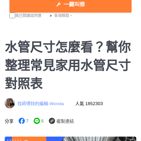
一鍵叫修
我已閱讀並同意
各項條款。
水管尺寸怎麼看？幫你
整理常見家用水管尺寸
對照表
找師傅特約編輯-Wonda
人氣 1852303
7
6
分享
複製連結