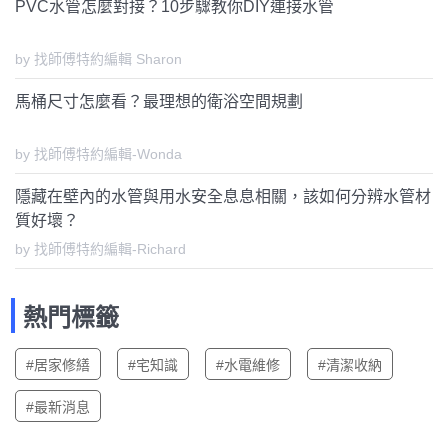
PVC水管怎麼對接？10步驟教你DIY連接水管
by 找師傅特約編輯 Sharon
馬桶尺寸怎麼看？最理想的衛浴空間規劃
by 找師傅特約編輯-Wonda
隱藏在壁內的水管與用水安全息息相關，該如何分辨水管材
質好壞？
by 找師傅特約編輯-Richard
熱門標籤
#居家修繕
#宅知識
#水電維修
#清潔收納
#最新消息