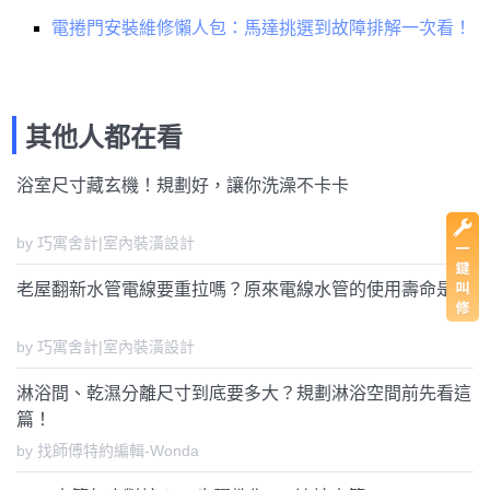
電捲門安裝維修懶人包：馬達挑選到故障排解一次看！
其他人都在看
浴室尺寸藏玄機！規劃好，讓你洗澡不卡卡
by 巧寓舍計|室內裝潢設計
老屋翻新水管電線要重拉嗎？原來電線水管的使用壽命是...
by 巧寓舍計|室內裝潢設計
淋浴間、乾濕分離尺寸到底要多大？規劃淋浴空間前先看這
篇！
by 找師傅特約編輯-Wonda