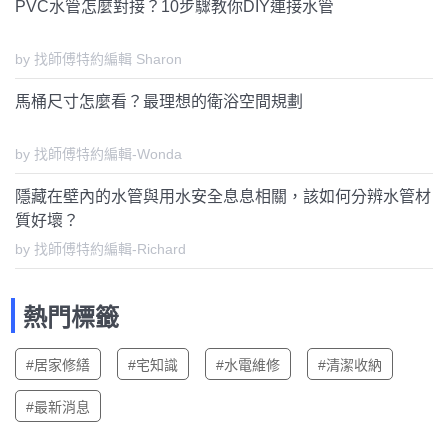
PVC水管怎麼對接？10步驟教你DIY連接水管
by 找師傅特約編輯 Sharon
馬桶尺寸怎麼看？最理想的衛浴空間規劃
by 找師傅特約編輯-Wonda
隱藏在壁內的水管與用水安全息息相關，該如何分辨水管材
質好壞？
by 找師傅特約編輯-Richard
熱門標籤
#居家修繕
#宅知識
#水電維修
#清潔收納
#最新消息