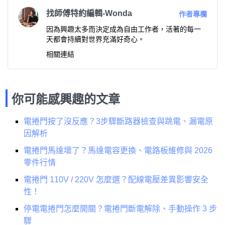
找師傅特約編輯-Wonda
作者專欄
因為興趣太多而決定成為自由工作者，活著的每一
天都會持續對世界充滿好奇心。
相關連結
你可能感興趣的文章
電捲門按了沒反應？3步驟斷路器檢查與跳電、漏電原
因解析
電捲門馬達壞了？馬達電容更換、電路板維修與 2026
零件行情
電捲門 110V / 220V 怎麼選？配線電壓差異影響安全
性！
停電電捲門怎麼開關？電捲門斷電解除、手動操作 3 步
驟