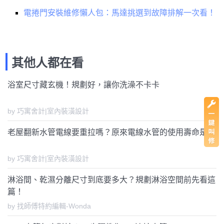
電捲門安裝維修懶人包：馬達挑選到故障排解一次看！
其他人都在看
浴室尺寸藏玄機！規劃好，讓你洗澡不卡卡
by 巧寓舍計|室內裝潢設計
老屋翻新水管電線要重拉嗎？原來電線水管的使用壽命是...
by 巧寓舍計|室內裝潢設計
淋浴間、乾濕分離尺寸到底要多大？規劃淋浴空間前先看這
篇！
by 找師傅特約編輯-Wonda