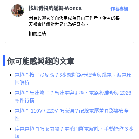
找師傅特約編輯-Wonda
作者專欄
因為興趣太多而決定成為自由工作者，活著的每一
天都會持續對世界充滿好奇心。
相關連結
你可能感興趣的文章
電捲門按了沒反應？3步驟斷路器檢查與跳電、漏電原
因解析
電捲門馬達壞了？馬達電容更換、電路板維修與 2026
零件行情
電捲門 110V / 220V 怎麼選？配線電壓差異影響安全
性！
停電電捲門怎麼開關？電捲門斷電解除、手動操作 3 步
驟