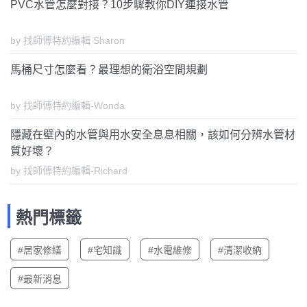
PVC水管怎麼對接？10步驟教你DIY連接水管
by 找師傅特約編輯 Sharon
馬桶尺寸怎麼看？最理想的衛浴空間規劃
by 找師傅特約編輯-Wonda
隱藏在壁內的水管與用水安全息息相關，該如何分辨水管材
質好壞？
by 找師傅特約編輯-Richard
熱門標籤
#居家修繕
#宅知識
#水電維修
#清潔收納
#最新消息