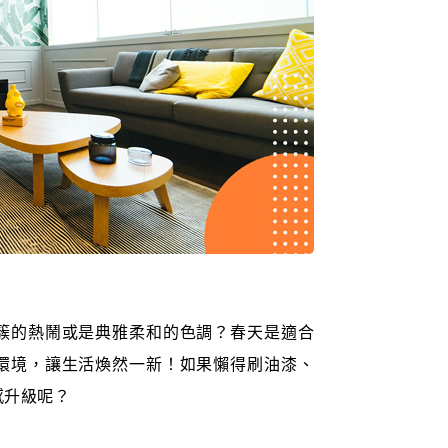
簇的熱鬧或是典雅柔和的色調？春天是適合
環境，讓生活煥然一新！如果懶得刷油漆、
感升級呢？