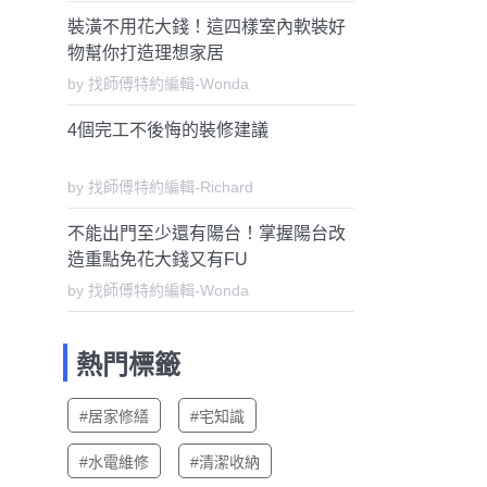
裝潢不用花大錢！這四樣室內軟裝好
物幫你打造理想家居
by 找師傅特約編輯-Wonda
4個完工不後悔的裝修建議
by 找師傅特約編輯-Richard
不能出門至少還有陽台！掌握陽台改
造重點免花大錢又有FU
by 找師傅特約編輯-Wonda
熱門標籤
#居家修繕
#宅知識
#水電維修
#清潔收納