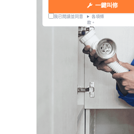
一鍵叫修
我已閱讀並同意
各項條
款。