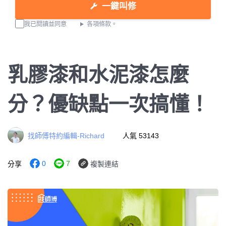
一鍵叫修
我已閱讀並同意
各項條款。
乳膠漆和水泥漆怎麼
分？優缺點一次搞懂！
找師傅特約編輯-Richard
人氣 53143
0
7
分享
複製連結