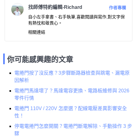
找師傅特約編輯-Richard
作者專欄
自小左手拿書、右手執筆,喜歡閱讀與寫作,對文字保
有熱忱和敬畏心。
相關連結
你可能感興趣的文章
電捲門按了沒反應？3步驟斷路器檢查與跳電、漏電原
因解析
電捲門馬達壞了？馬達電容更換、電路板維修與 2026
零件行情
電捲門 110V / 220V 怎麼選？配線電壓差異影響安全
性！
停電電捲門怎麼開關？電捲門斷電解除、手動操作 3 步
驟