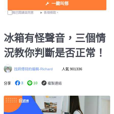
一鍵叫修
我已閱讀並同意
各項條款。
冰箱有怪聲音，三個情
況教你判斷是否正常！
找師傅特約編輯-Richard
人氣 901336
3
10
分享
複製連結