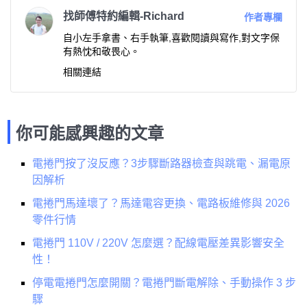
找師傅特約編輯-Richard
作者專欄
自小左手拿書、右手執筆,喜歡閱讀與寫作,對文字保
有熱忱和敬畏心。
相關連結
你可能感興趣的文章
電捲門按了沒反應？3步驟斷路器檢查與跳電、漏電原
因解析
電捲門馬達壞了？馬達電容更換、電路板維修與 2026
零件行情
電捲門 110V / 220V 怎麼選？配線電壓差異影響安全
性！
停電電捲門怎麼開關？電捲門斷電解除、手動操作 3 步
驟