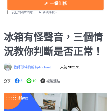
一鍵叫修
我已閱讀並同意
各項條款。
冰箱有怪聲音，三個情
況教你判斷是否正常！
找師傅特約編輯-Richard
人氣 902191
3
10
分享
複製連結