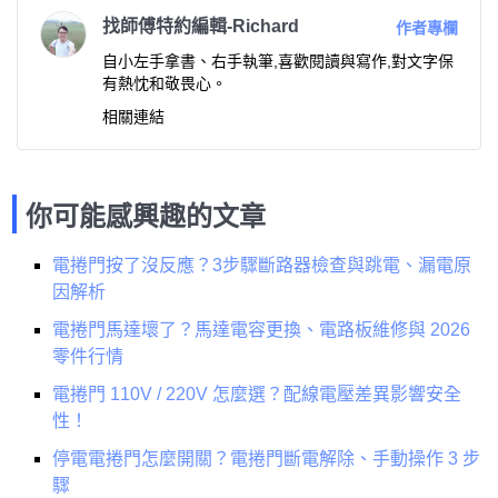
找師傅特約編輯-Richard
作者專欄
自小左手拿書、右手執筆,喜歡閱讀與寫作,對文字保
有熱忱和敬畏心。
相關連結
你可能感興趣的文章
電捲門按了沒反應？3步驟斷路器檢查與跳電、漏電原
因解析
電捲門馬達壞了？馬達電容更換、電路板維修與 2026
零件行情
電捲門 110V / 220V 怎麼選？配線電壓差異影響安全
性！
停電電捲門怎麼開關？電捲門斷電解除、手動操作 3 步
驟