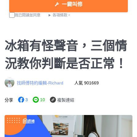
一鍵叫修
我已閱讀並同意
各項條款。
冰箱有怪聲音，三個情
況教你判斷是否正常！
找師傅特約編輯-Richard
人氣 901669
3
10
分享
複製連結