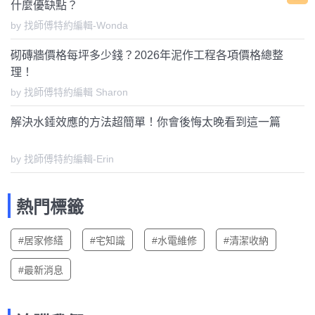
什麼優缺點？
by 找師傅特約編輯-Wonda
砌磚牆價格每坪多少錢？2026年泥作工程各項價格總整
理！
by 找師傅特約編輯 Sharon
解決水錘效應的方法超簡單！你會後悔太晚看到這一篇
by 找師傅特約編輯-Erin
熱門標籤
#居家修繕
#宅知識
#水電維修
#清潔收納
#最新消息