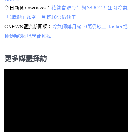
今日新聞nownews：
花蓮富源今午飆38.6°C！狂開冷氣
「1職缺」超夯 月薪10萬仍缺工
CNEWS匯流新聞網：
冷氣師傅月薪10萬仍缺工 Tasker找
師傅曝3困境學徒難找
更多媒體採訪