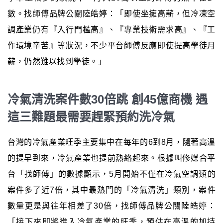
數。找師傅品牌公關陸皓婷：「即使坐擁高薪，但冷凍空
調產業仍有『入行門檻高』、『專業技術需求高』、『工
作環境辛苦』等狀況，不少平台師傅反應即使提高學徒月
薪，仍然難以找到學徒。」
冷氣清洗案件數30倍跳 創45億商機 遇
這三難題最需要趕緊預約洗冷氣
台灣的冷氣產業旺季主要集中在每年的6到8月，隨著高溫
的提早到來，冷氣產業也提前熱絡起來。根據叫修媒合平
台「找師傅」的數據顯示，5月開始不僅在冷氣空調類的
案件多了近7倍，其中最熱門的「冷氣清洗」類別，案件
數量更是與往年相差了30倍，找師傅品牌公關陸皓婷：
「接下來即將進入冷氣產業的旺季，預估在高溫的加持