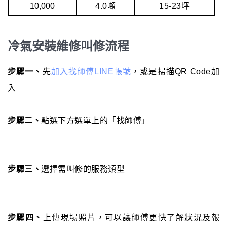
10,000
4.0噸
15-23坪
冷氣安裝維修叫修流程
步驟一、
先
加入找師傅LINE帳號
，或是掃描QR Code加
入
步驟二、
點選下方選單上的「找師傅」
步驟三、
選擇需叫修的服務類型
步驟四、
上傳現場照片，可以讓師傅更快了解狀況及報