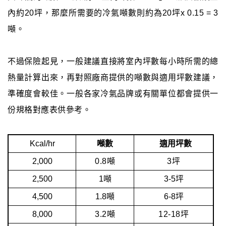
內約20坪，那麼所需要的冷氣噸數則約為20坪x 0.15 = 3
噸。
不過保險起見，一般建議直接將室內坪數每小時所需的總
熱量計算出來，再對照廠商提供的噸數與適用坪數建議，
準確度會較佳。一般各家冷氣品牌或有關單位都會提供一
份規格對應表供參考。
Kcal/hr
噸數
適用坪數
2,000
0.8噸
3坪
2,500
1噸
3-5坪
4,500
1.8噸
6-8坪
8,000
3.2噸
12-18坪