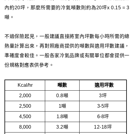
內約20坪，那麼所需要的冷氣噸數則約為20坪x 0.15 = 3
噸。
不過保險起見，一般建議直接將室內坪數每小時所需的總
熱量計算出來，再對照廠商提供的噸數與適用坪數建議，
準確度會較佳。一般各家冷氣品牌或有關單位都會提供一
份規格對應表供參考。
Kcal/hr
噸數
適用坪數
2,000
0.8噸
3坪
2,500
1噸
3-5坪
4,500
1.8噸
6-8坪
8,000
3.2噸
12-18坪