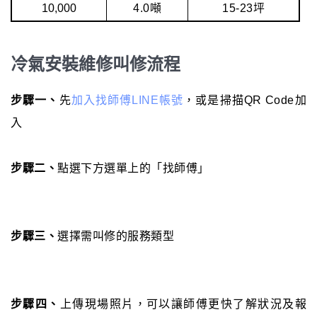
10,000
4.0噸
15-23坪
冷氣安裝維修叫修流程
步驟一、
先
加入找師傅LINE帳號
，或是掃描QR Code加
入
步驟二、
點選下方選單上的「找師傅」
步驟三、
選擇需叫修的服務類型
步驟四、
上傳現場照片，可以讓師傅更快了解狀況及報