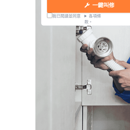
一鍵叫修
我已閱讀並同意
各項條
款。