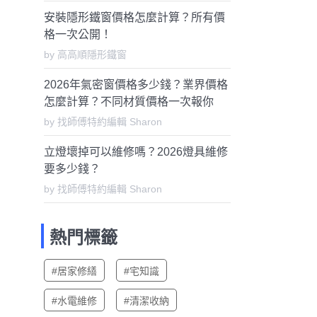
安裝隱形鐵窗價格怎麼計算？所有價
格一次公開！
by 高高順隱形鐵窗
2026年氣密窗價格多少錢？業界價格
怎麼計算？不同材質價格一次報你
知！
by 找師傅特約編輯 Sharon
立燈壞掉可以維修嗎？2026燈具維修
要多少錢？
by 找師傅特約編輯 Sharon
熱門標籤
#居家修繕
#宅知識
#水電維修
#清潔收納