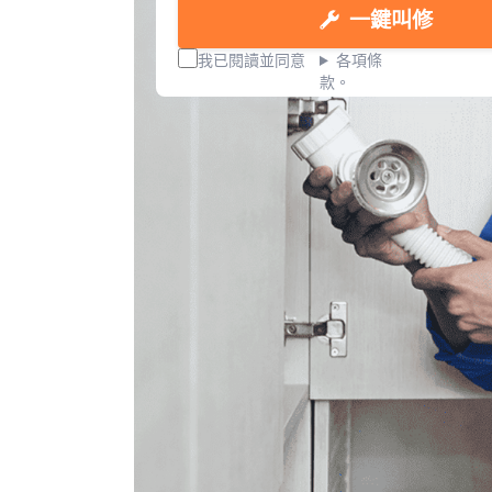
一鍵叫修
我已閱讀並同意
各項條
款。