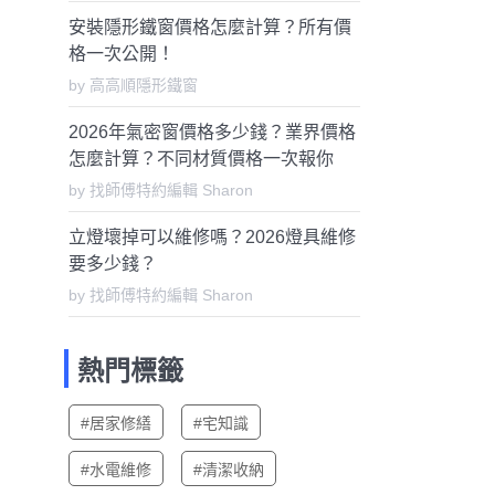
安裝隱形鐵窗價格怎麼計算？所有價
格一次公開！
by 高高順隱形鐵窗
2026年氣密窗價格多少錢？業界價格
怎麼計算？不同材質價格一次報你
知！
by 找師傅特約編輯 Sharon
立燈壞掉可以維修嗎？2026燈具維修
要多少錢？
by 找師傅特約編輯 Sharon
熱門標籤
#居家修繕
#宅知識
#水電維修
#清潔收納