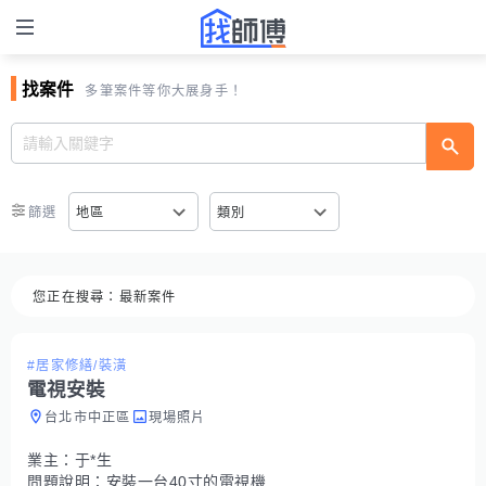
找案件
多筆案件等你大展身手！
篩選
地區
類別
您正在搜尋：
最新案件
#居家修繕/裝潢
電視安裝
台北市中正區
現場照片
業主：
于*生
問題說明：
安裝一台40寸的電視機