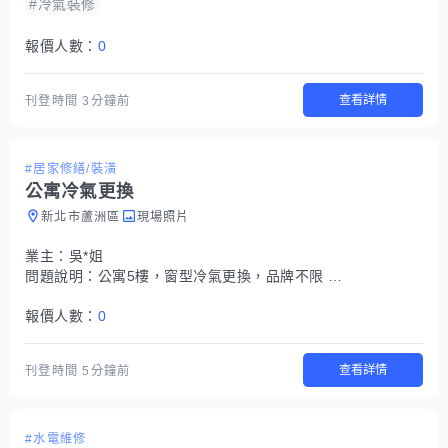
#冷氣裝修
報價人數：
0
查看詳情
刊登時間
3分鐘前
#居家修繕/裝潢
公寓冷氣更換
新北市蘆洲區
現場照片
業主：
吳*姐
問題說明：
公寓5樓，窗型冷氣更換，品牌不限 目前冷氣尺寸：高33，長52 內框尺寸：高40，長60 出風口要在左邊 房間坪數約3坪 小台窗型冷氣就可以
報價人數：
0
查看詳情
刊登時間
5分鐘前
#水電維修