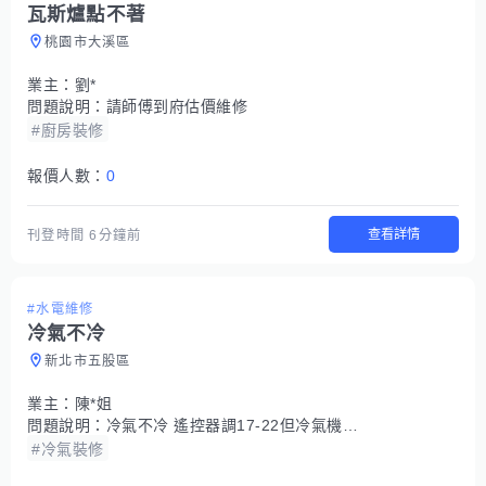
瓦斯爐點不著
桃園市大溪區
業主：
劉*
問題說明：
請師傅到府估價維修
#廚房裝修
報價人數：
0
查看詳情
刊登時間
6分鐘前
#水電維修
冷氣不冷
新北市五股區
業主：
陳*姐
問題說明：
冷氣不冷 遙控器調17-22但冷氣機上只能到25-27！ 可能是太常開所導致的
#冷氣裝修