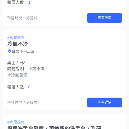
報價人數：
1
查看詳情
刊登時間
6分鐘前
#水電維修
冷氣不冷
台北市中正區
業主：
林*
問題說明：
冷氣不冷
#冷氣裝修
報價人數：
0
查看詳情
刊登時間
9分鐘前
#水電維修
廚房洗手台發霉，更換新的洗手台，及研磨旁邊白色石材，因為變髒了