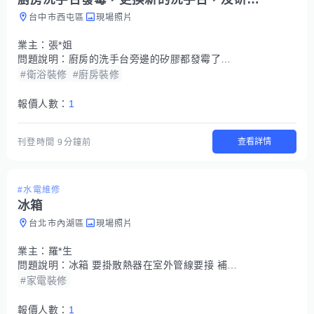
台中市西屯區
現場照片
業主：
張*姐
問題說明：
廚房的洗手台旁邊的矽膠都發霉了，想要更換新的洗手台，以及旁邊的石材都變成黑色色了，是否可以幫忙研磨成原來的白色。
#衛浴裝修
#廚房裝修
報價人數：
1
查看詳情
刊登時間
9分鐘前
#水電維修
冰箱
台北市內湖區
現場照片
業主：
羅*生
問題說明：
冰箱 要掛散熱器在室外管線要接 補冷媒
#家電裝修
報價人數：
1