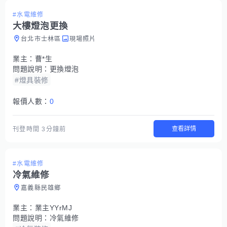
#水電維修
大樓燈泡更換
台北市士林區
現場照片
業主：
曹*生
問題說明：
更換燈泡
#燈具裝修
報價人數：
0
查看詳情
刊登時間
3分鐘前
#水電維修
冷氣維修
嘉義縣民雄鄉
業主：
業主YYrMJ
問題說明：
冷氣維修