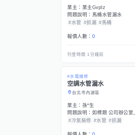
業主：
業主Gvplz
問題說明：
馬桶水管漏水
#水管
#抓漏
#馬桶
報價人數：
0
刊登時間
1分鐘前
#水電維修
空調水管漏水
台北市內湖區
業主：
孫*生
問題說明：
如標題 公司辦公室上
#冷氣裝修
#水管
#抓漏
報價人數：
0