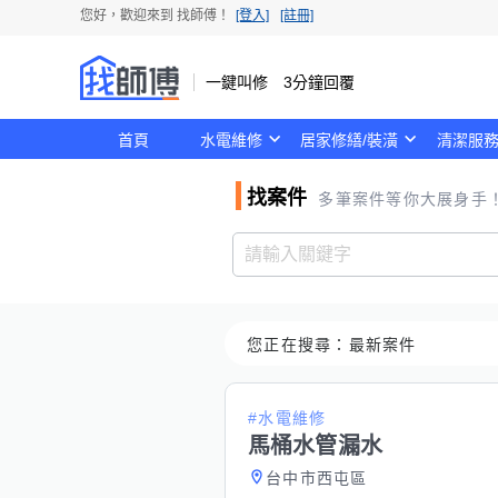
您好，歡迎來到
找師傅
！
[登入]
[註冊]
一鍵叫修 3分鐘回覆
首頁
水電維修
居家修繕/裝潢
清潔服
找案件
多筆案件等你大展身手
您正在搜尋：
最新案件
#水電維修
馬桶水管漏水
台中市西屯區