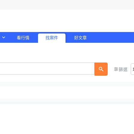
務
看行情
找案件
好文章
！
篩選