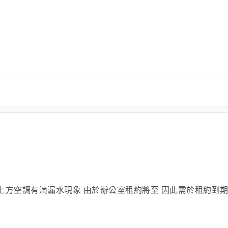
方空調有滴漏水現象 由於辦公室租約將至 因此需於租約到期前將漏水問題修