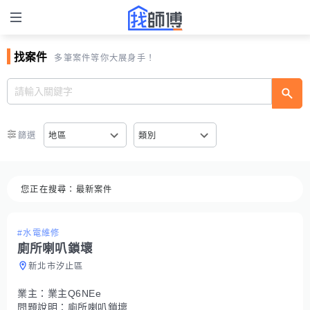
找案件
多筆案件等你大展身手！
篩選
地區
類別
您正在搜尋：
最新案件
#水電維修
廁所喇叭鎖壞
新北市汐止區
業主：
業主Q6NEe
問題說明：
廁所喇叭鎖壞