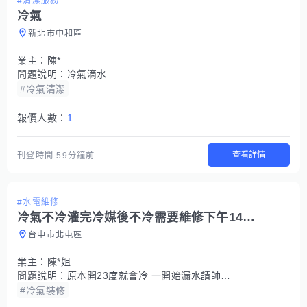
#清潔服務
冷氣
新北市中和區
業主：
陳*
問題說明：
冷氣滴水
#冷氣清潔
報價人數：
1
查看詳情
刊登時間
59分鐘前
#水電維修
冷氣不冷灌完冷媒後不冷需要維修下午14：00後可以來的要專業
台中市北屯區
業主：
陳*姐
問題說明：
原本開23度就會冷 一開始漏水請師傅來修 結果他灌冷媒後完全不涼 現在20度才會冷 需要師傅來急救
#冷氣裝修