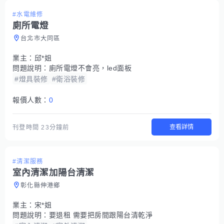
#水電維修
廁所電燈
台北市大同區
業主：
邱*姐
問題說明：
廁所電燈不會亮，led面板
#燈具裝修
#衛浴裝修
報價人數：
0
查看詳情
刊登時間
23分鐘前
#清潔服務
室內清潔加陽台清潔
彰化縣伸港鄉
業主：
宋*姐
問題說明：
要退租 需要把房間跟陽台清乾淨