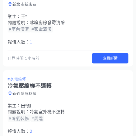
新北市新店區
業主：
王*
問題說明：
冰箱廚餘發霉清除
#室內清潔
#家電清潔
報價人數：
1
查看詳情
刊登時間
1小時前
#水電維修
冷氣壓縮機不運轉
新竹縣芎林鄉
業主：
田*姐
問題說明：
冷氣室外機不運轉
#冷氣裝修
#馬達
報價人數：
0