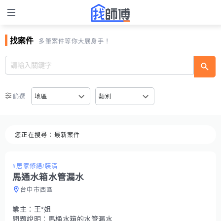
找案件
多筆案件等你大展身手！
篩選
地區
類別
您正在搜尋：
最新案件
#居家修繕/裝潢
馬通水箱水管漏水
台中市西區
業主：
王*姐
問題說明：
馬桶水箱的水管漏水