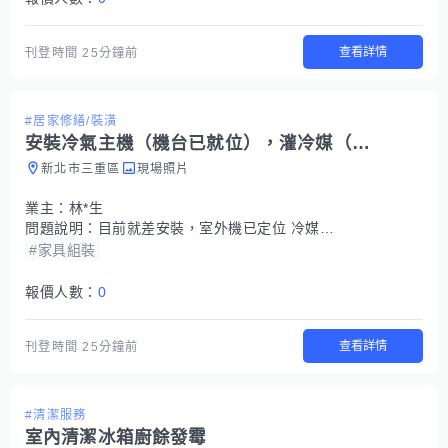
查看詳情
刊登時間
25分鐘前
#居家修繕/裝潢
安裝冷氣主機（機台已就位），灌冷媒（型號r410a)
新北市三重區
現場照片
業主：
林*生
問題說明：
目前就差安裝，室外機已定位 冷媒也需要灌，大約這樣而已時間的話目前早晚有人在都可以來施工
#家具組裝
報價人數：
0
查看詳情
刊登時間
25分鐘前
#清潔服務
室內清潔冰箱廚餘發霉