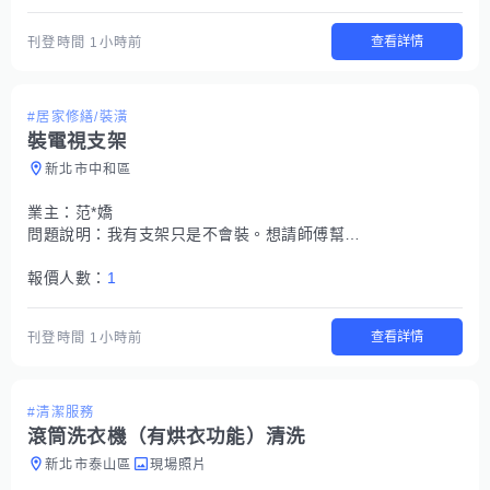
查看詳情
刊登時間
1小時前
#居家修繕/裝潢
裝電視支架
新北市中和區
業主：
范*嬌
問題說明：
我有支架只是不會裝。想請師傅幫忙裝
報價人數：
1
查看詳情
刊登時間
1小時前
#清潔服務
滾筒洗衣機（有烘衣功能）清洗
新北市泰山區
現場照片