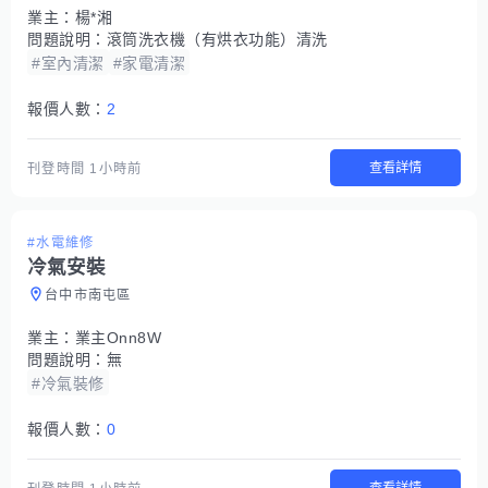
業主：
楊*湘
問題說明：
滾筒洗衣機（有烘衣功能）清洗
#室內清潔
#家電清潔
報價人數：
2
查看詳情
刊登時間
1小時前
#水電維修
冷氣安裝
台中市南屯區
業主：
業主Onn8W
問題說明：
無
#冷氣裝修
報價人數：
0