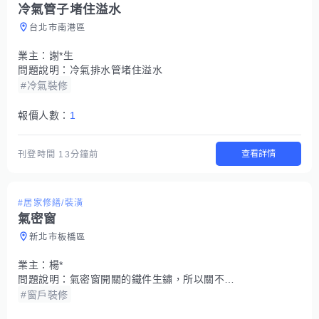
冷氣管子堵住溢水
台北市南港區
業主：
謝*生
問題說明：
冷氣排水管堵住溢水
#冷氣裝修
報價人數：
1
查看詳情
刊登時間
13分鐘前
#居家修繕/裝潢
氣密窗
新北市板橋區
業主：
楊*
問題說明：
氣密窗開關的鐵件生鏽，所以關不起來
#窗戶裝修