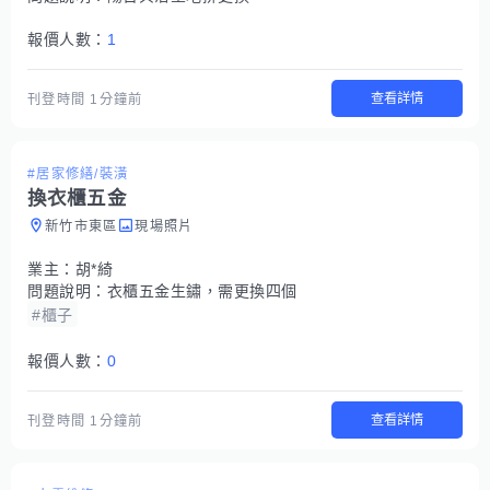
報價人數：
1
查看詳情
刊登時間
1分鐘前
#居家修繕/裝潢
換衣櫃五金
新竹市東區
現場照片
業主：
胡*綺
問題說明：
衣櫃五金生鏽，需更換四個
#櫃子
報價人數：
0
查看詳情
刊登時間
1分鐘前