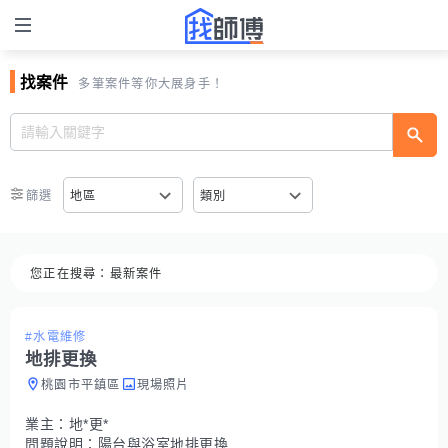
找案件
多筆案件等你大展身手！
篩選
地區
類別
您正在搜尋：
最新案件
#水電維修
地排更換
桃園市平鎮區
現場照片
業主：
地*更*
問題說明：
陽台與浴室地排更換