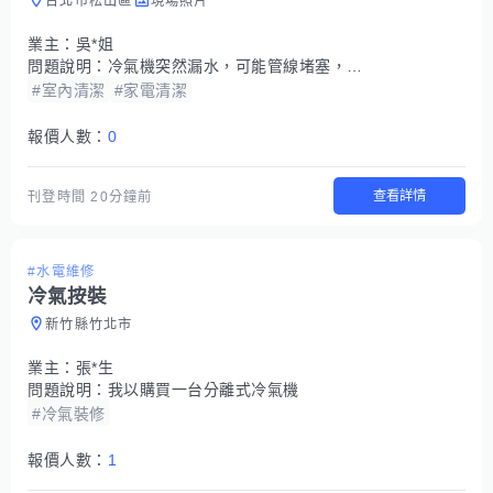
台北市松山區
現場照片
業主：
吳*姐
問題說明：
冷氣機突然漏水，可能管線堵塞，另外濾網也要清洗
#室內清潔
#家電清潔
報價人數：
0
查看詳情
刊登時間
20分鐘前
#水電維修
冷氣按裝
新竹縣竹北市
業主：
張*生
問題說明：
我以購買一台分離式冷氣機
#冷氣裝修
報價人數：
1