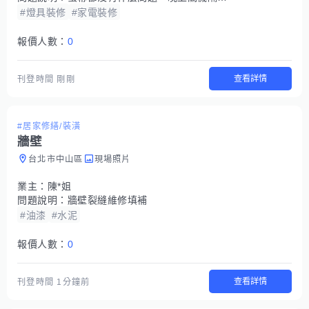
#燈具裝修
#家電裝修
報價人數：
0
查看詳情
刊登時間
剛剛
#居家修繕/裝潢
牆壁
台北市中山區
現場照片
業主：
陳*姐
問題說明：
牆壁裂縫維修填補
#油漆
#水泥
報價人數：
0
查看詳情
刊登時間
1分鐘前