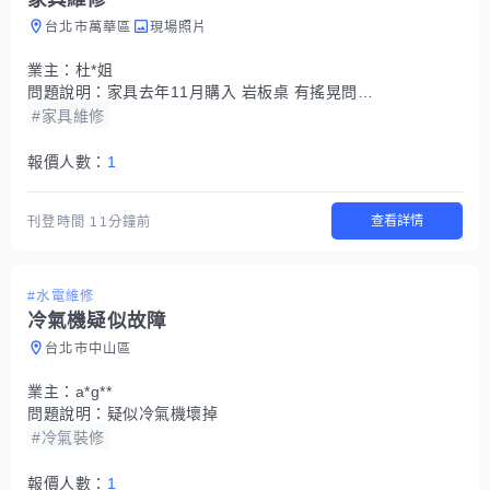
台北市萬華區
現場照片
業主：
杜*姐
問題說明：
家具去年11月購入 岩板桌 有搖晃問題 看有什麼方式可以穩固 謝謝
#家具維修
報價人數：
1
查看詳情
刊登時間
11分鐘前
#水電維修
冷氣機疑似故障
台北市中山區
業主：
a*g**
問題說明：
疑似冷氣機壞掉
#冷氣裝修
報價人數：
1