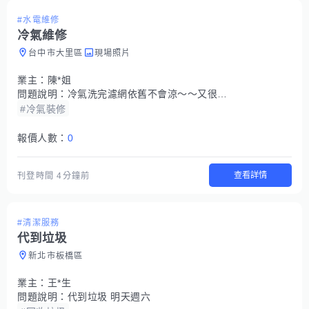
#水電維修
冷氣維修
台中市大里區
現場照片
業主：
陳*姐
問題說明：
冷氣洗完濾網依舊不會涼～～又很耗電
#冷氣裝修
報價人數：
0
查看詳情
刊登時間
4分鐘前
#清潔服務
代到垃圾
新北市板橋區
業主：
王*生
問題說明：
代到垃圾 明天週六