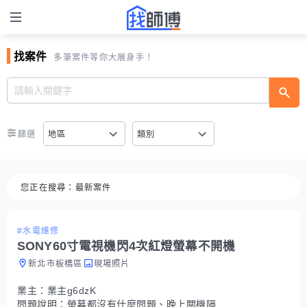
找案件
多筆案件等你大展身手！
篩選
地區
類別
您正在搜尋：
最新案件
#水電維修
SONY60寸電視機閃4次紅燈螢幕不開機
新北市板橋區
現場照片
業主：
業主g6dzK
問題說明：
螢幕都沒有什麼問題、晚上關機隔天早上開機就閃4次紅燈開不了機、SONY. KDL-60NX720.2011年使用到現在都沒有叫修、叫修師傅說要換面板、這樣還有救嗎？