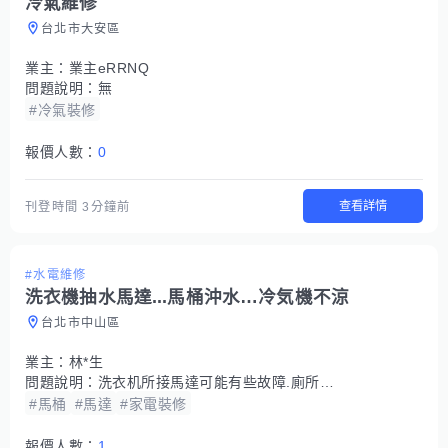
冷氣維修
台北市大安區
業主：
業主eRRNQ
問題說明：
無
#冷氣裝修
報價人數：
0
查看詳情
刊登時間
3分鐘前
#水電維修
洗衣機抽水馬達...馬桶沖水…冷気機不涼
台北市中山區
業主：
林*生
問題說明：
洗衣机所接馬達可能有些故障.廁所馬桶按壓故障.冷気機不涼
#馬桶
#馬達
#家電裝修
報價人數：
1