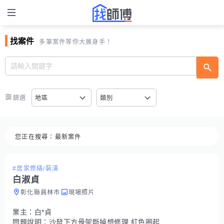
找案件
多筆案件等你大展身手！
篩選
地區
類別
您正在搜尋：
最新案件
#居家修繕/裝潢
白淑貞
彰化縣員林市
現場照片
業主：
白*貞
問題說明：
沙發下方骨架斷掉想修理 紅色圈起來的地方