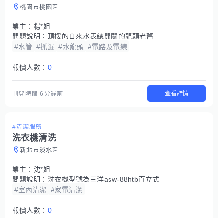
桃園市桃園區
業主：
楊*姐
問題說明：
頂樓的自來水表總開關的龍頭老舊壞掉了，關不了..也正漏水中
#水管
#抓漏
#水龍頭
#電路及電線
報價人數：
0
查看詳情
刊登時間
6分鐘前
#清潔服務
洗衣機清洗
新北市淡水區
業主：
沈*姐
問題說明：
洗衣機型號為三洋asw-88htb直立式
#室內清潔
#家電清潔
報價人數：
0