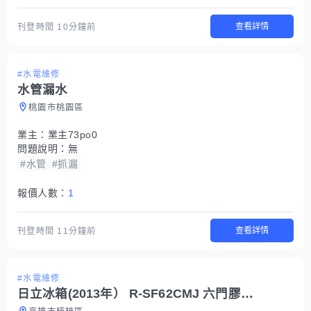
查看詳情
刊登時間
10分鐘前
#水電維修
水管漏水
桃園市桃園區
業主：
業主73po0
問題說明：
無
#水管
#抓漏
報價人數：
1
查看詳情
刊登時間
11分鐘前
#水電維修
日立冰箱(2013年） R-SF62CMJ 六門膠條更換