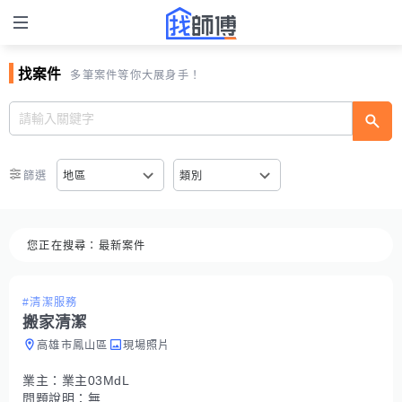
找案件
多筆案件等你大展身手！
篩選
地區
類別
您正在搜尋：
最新案件
#清潔服務
搬家清潔
高雄市鳳山區
現場照片
業主：
業主03MdL
問題說明：
無