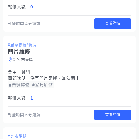
報價人數：
0
查看詳情
刊登時間
4分鐘前
#居家修繕/裝潢
門片維修
新竹市東區
業主：
鄭*生
問題說明：
浴室門片歪掉，無法闔上
#門類裝修
#家具維修
報價人數：
1
查看詳情
刊登時間
6分鐘前
#水電維修