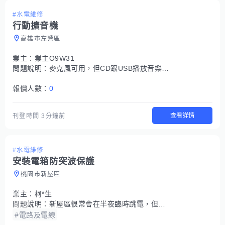
#水電維修
行動擴音機
高雄市左營區
業主：
業主O9W31
問題說明：
麥克風可用，但CD跟USB播放音樂的壞了
報價人數：
0
查看詳情
刊登時間
3分鐘前
#水電維修
安裝電箱防突波保護
桃園市新屋區
業主：
柯*生
問題說明：
新屋區很常會在半夜臨時跳電，但是過幾分鐘之後就會回電，擔心電器受到突波傷害 想要在各個電箱都安裝防突破的方式來保護電器
#電路及電線