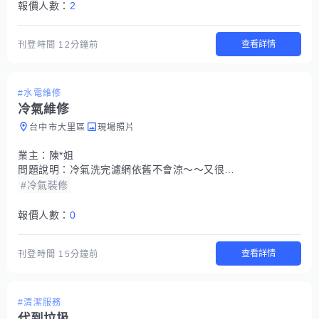
報價人數：
2
查看詳情
刊登時間
12分鐘前
#水電維修
冷氣維修
台中市大里區
現場照片
業主：
陳*姐
問題說明：
冷氣洗完濾網依舊不會涼～～又很耗電
#冷氣裝修
報價人數：
0
查看詳情
刊登時間
15分鐘前
#清潔服務
代到垃圾