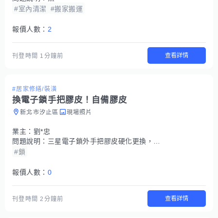
#室內清潔
#搬家搬運
報價人數：
2
查看詳情
刊登時間
1分鐘前
#居家修繕/裝潢
換電子鎖手把膠皮！自備膠皮
新北市汐止區
現場照片
業主：
劉*忠
問題說明：
三星電子鎖外手把膠皮硬化更換，有自備材料，請問代工更換工資
#鎖
報價人數：
0
查看詳情
刊登時間
2分鐘前