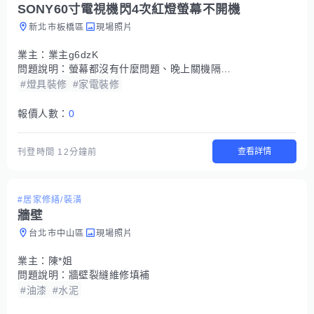
SONY60寸電視機閃4次紅燈螢幕不開機
新北市板橋區
現場照片
業主：
業主g6dzK
問題說明：
螢幕都沒有什麼問題、晚上關機隔天早上開機就閃4次紅燈開不了機、SONY. KDL-60NX720.2011年使用到現在都沒有叫修、叫修師傅說要換面板、這樣還有救嗎？
#燈具裝修
#家電裝修
報價人數：
0
查看詳情
刊登時間
12分鐘前
#居家修繕/裝潢
牆壁
台北市中山區
現場照片
業主：
陳*姐
問題說明：
牆壁裂縫維修填補
#油漆
#水泥