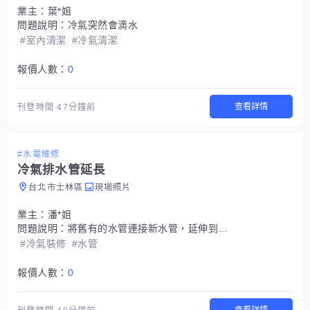
業主：
葉*姐
問題說明：
冷氣突然會滴水
#室內清潔
#冷氣清潔
報價人數：
0
查看詳情
刊登時間
47分鐘前
#水電維修
冷氣排水管延長
台北市士林區
現場照片
業主：
潘*姐
問題說明：
將舊有的水管連接新水管，延伸到後陽台排水
#冷氣裝修
#水管
報價人數：
0