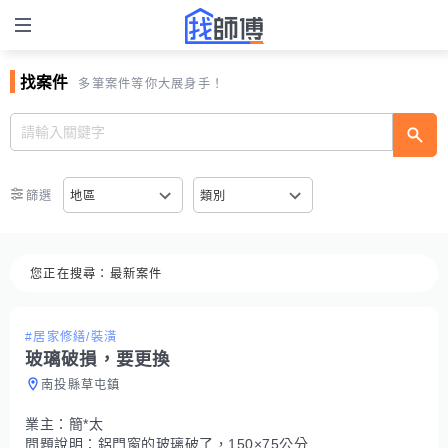
找案件
多筆案件等你大展身手！
篩選
地區
類別
您正在搜尋：
最新案件
#居家修繕/裝潢
玻璃破損，要更換
南投縣草屯鎮
業主：
簡*太
問題說明：
鋁門窗的玻璃破了，150×75公分