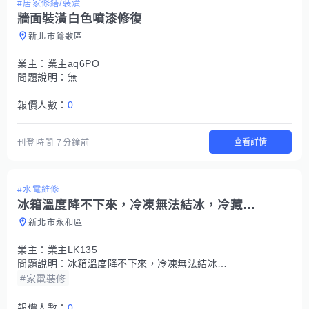
#居家修繕/裝潢
牆面裝潢白色噴漆修復
新北市鶯歌區
業主：
業主aq6PO
問題說明：
無
報價人數：
0
查看詳情
刊登時間
7分鐘前
#水電維修
冰箱溫度降不下來，冷凍無法結冰，冷藏感受不到低溫
新北市永和區
業主：
業主LK135
問題說明：
冰箱溫度降不下來，冷凍無法結冰，冷藏感受不到低溫
#家電裝修
報價人數：
0