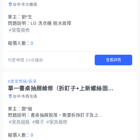
台中市沙鹿區
業主：
劉*生
問題說明：
LG 洗衣機 脱水故障
#家電裝修
報價人數：
0
查看詳情
刊登時間
33分鐘前
#居家修繕/裝潢
單一書桌抽屜維修（拆釘子+上新螺絲固定（
台中市西屯區
業主：
鄭*融
問題說明：
書桌抽屜脫落，需要拆除釘子及上新螺絲或釘子固定
#家具組裝
#櫃子
#家具維修
報價人數：
0