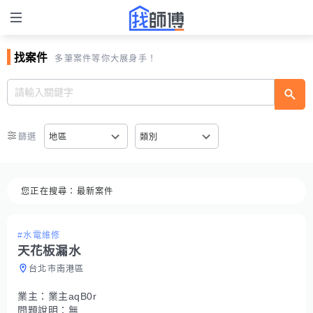
找案件
多筆案件等你大展身手！
篩選
地區
類別
您正在搜尋：
最新案件
#水電維修
天花板漏水
台北市南港區
業主：
業主aqB0r
問題說明：
無