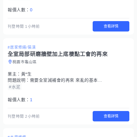
報價人數：
0
查看詳情
刊登時間
1小時前
#居家修繕/裝潢
全室局部研磨牆壁加上底棲點工會的再來
桃園市龜山區
業主：
黃*生
問題說明：
需要全室減補會的再來 來亂的基本不會給錢由於是公寓不能動機台只能用手空研磨
#水泥
報價人數：
1
查看詳情
刊登時間
2小時前