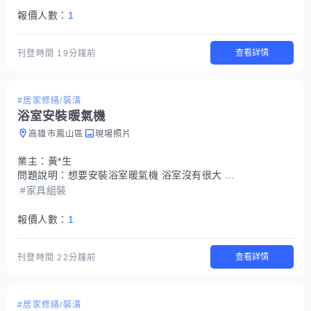
報價人數：
1
查看詳情
刊登時間
19分鐘前
#居家修繕/裝潢
浴室安裝暖氣機
高雄市鳳山區
現場照片
業主：
黃*生
問題說明：
想要安裝浴室暖氣機 浴室沒有很大 國際牌的或是台達電的都可以 可依型號報價 報價分別列出機台、開口、配線等費用
#家具組裝
報價人數：
1
查看詳情
刊登時間
22分鐘前
#居家修繕/裝潢