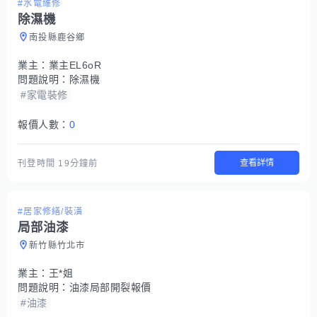
#水電維修
除濕機
南投縣鹿谷鄉
業主：
業主EL6oR
問題說明：
除濕機
#家電裝修
報價人數：
0
查看詳情
刊登時間
19分鐘前
#居家修繕/裝潢
局部油漆
新竹縣竹北市
業主：
王*姐
問題說明：
油漆局部開裂報價
#油漆