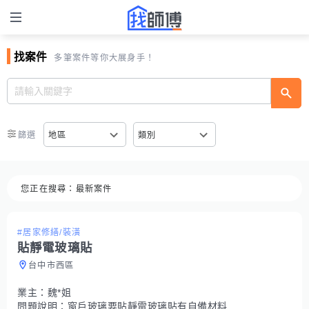
找案件
多筆案件等你大展身手！
篩選
地區
類別
您正在搜尋：
最新案件
#居家修繕/裝潢
貼靜電玻璃貼
台中市西區
業主：
魏*姐
問題說明：
窗戶玻璃要貼靜電玻璃貼有自備材料