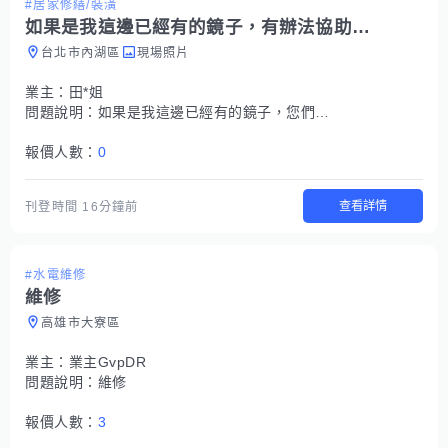
#居家修繕/裝潢
如果是我這邊已經有的鏡子，有辦法協助在背面加裝掛勾，並製作LED背光效果嗎？
台北市內湖區
現場照片
業主：
田*姐
問題說明：
如果是我這邊已經有的鏡子，您們有辦法協助在背面加裝掛勾，並製作 LED 背光效果嗎？不知道是否可以處理呢？謝謝您！ 半圓形鏡子 約80cm/60cm 3片
報價人數：
0
查看詳情
刊登時間
16分鐘前
#水電維修
維修
高雄市大寮區
業主：
業主GvpDR
問題說明：
維修
報價人數：
3