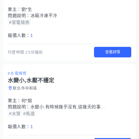
業主：
劉*生
問題說明：
冰箱冷凍不冷
#家電裝修
報價人數：
1
查看詳情
刊登時間
25分鐘前
#水電維修
水變小,水壓不穩定
新北市中和區
業主：
何*姐
問題說明：
水變小,有時候幾乎沒有,這幾天的事情,水電有說可能說是減壓閥的問題 不確定
#水管
#馬達
報價人數：
1