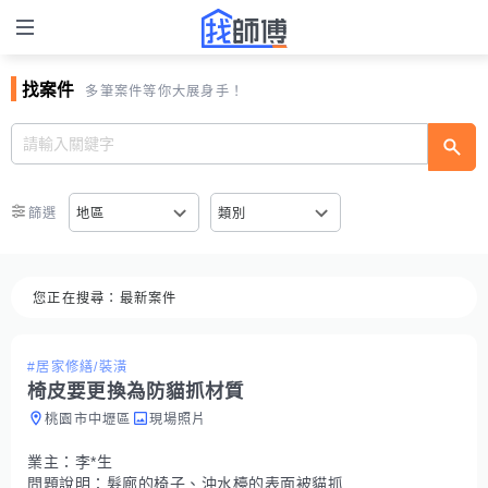
找案件
多筆案件等你大展身手！
篩選
地區
類別
您正在搜尋：
最新案件
#居家修繕/裝潢
椅皮要更換為防貓抓材質
桃園市中壢區
現場照片
業主：
李*生
問題說明：
髮廊的椅子、沖水檯的表面被貓抓的破破爛爛，需要換皮（防貓抓材質），請師傅們約現場評估報價，謝謝！