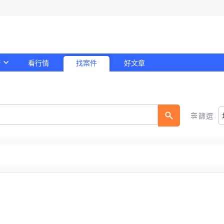
務
看行情
找案件
好文章
！
篩選