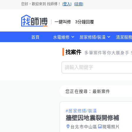
您好，歡迎來到
找師傅
！
[登入]
[註冊]
一鍵叫修 3分鐘回覆
首頁
水電維修
居家修繕/裝潢
清潔服
找案件
多筆案件等你大展身手
您正在搜尋：
最新案件
#居家修繕/裝潢
牆壁因地震裂開修補
台北市中山區
現場照片