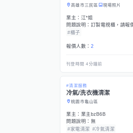
高雄市三民區
現場照片
業主：
江*姐
問題說明：
訂製電視櫃，請報
#櫃子
報價人數：
2
刊登時間
4分鐘前
#清潔服務
冷氣/洗衣機清潔
桃園市龜山區
業主：
業主bzB6B
問題說明：
無
#家電清潔
#冷氣清潔