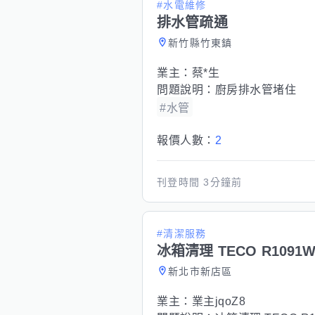
#水電維修
排水管疏通
新竹縣竹東鎮
業主：
蔡*生
問題說明：
廚房排水管堵住
#水管
報價人數：
2
刊登時間
3分鐘前
#清潔服務
冰箱清理 TECO R1091
新北市新店區
業主：
業主jqoZ8