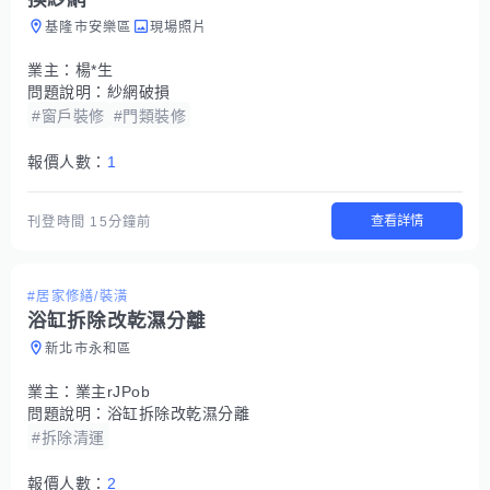
基隆市安樂區
現場照片
業主：
楊*生
問題說明：
紗網破損
#窗戶裝修
#門類裝修
報價人數：
1
查看詳情
刊登時間
15分鐘前
#居家修繕/裝潢
浴缸拆除改乾濕分離
新北市永和區
業主：
業主rJPob
問題說明：
浴缸拆除改乾濕分離
#拆除清運
報價人數：
2