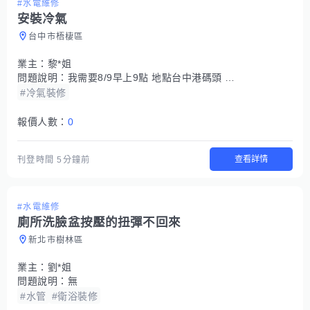
#水電維修
安裝冷氣
台中市梧棲區
業主：
黎*姐
問題說明：
我需要8/9早上9點 地點台中港碼頭 安排安裝船上冷氣
#冷氣裝修
報價人數：
0
查看詳情
刊登時間
5分鐘前
#水電維修
廁所洗臉盆按壓的扭彈不回來
新北市樹林區
業主：
劉*姐
問題說明：
無
#水管
#衛浴裝修